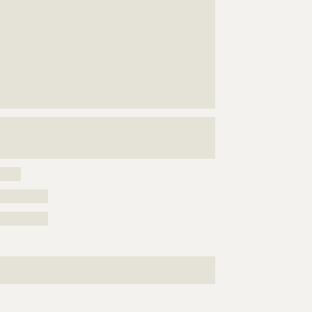
???????????????????????????????????????????????????
???????????????????????????????????????????????????
???????????????????????????????????????????????????
???????????????????????????????????????????????????
???????????????????????????????????????????????????
???????????????????????????????????????????????????
???????????????????????????????????????????????????
?????????????????????????????????????????????
???????????????????????????????????????????????????
???????????????????????????????????????????????????
?????
??????????
??????????
???????????????????????????????????????????????????
???????????