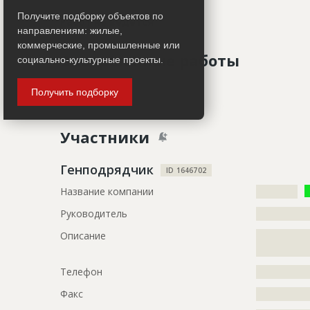
Получите подборку объектов по
Работ не ведется
направлениям: жилые,
коммерческие, промышленные или
Завершенные работы
социально-культурные проекты.
Получить подборку
ID
2698489
Показать все
Название
Внутренни
Участники
Дата обновления
??????????
Описание
?????????????
Генподрядчик
ID 1646702
?????????????
Название компании
??????????
Этап строительства
Внутренни
Руководитель
?????????????
Ответственный
???????????
Описание
?????????????
???????????
?????????????
???????????
???????????
Телефон
?????????????
???????????
???????????
Факс
?????????????
???????????