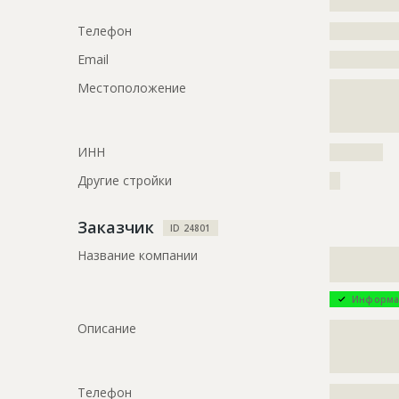
?????????????
???????????
Телефон
?????????????
Предполагаемые потребности
?????????????
?????????????
Email
?????????????
Местоположение
?????????????
ID
2320578
?????????????
?????????????
Название
Работы на 
ИНН
??????????
Дата обновления
??????????
Другие стройки
??
Описание
?????????????
?????????????
?????????????
Заказчик
ID 24801
?????????????
?????????????
Название компании
?????????????
?????????????
?????????????
?????????????
Информа
?????????????
??
Описание
?????????????
?????????????
Этап строительства
Нулевой ци
?????????????
Ответственный
???????????
Телефон
?????????????