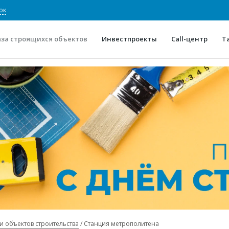
ок
аза строящихся объектов
Инвестпроекты
Call-центр
Т
О проекте
Конкурентные преимуще
Отзывы
Горячие объек
Глоссарий
Новости
и объектов строительства
Станция метрополитена