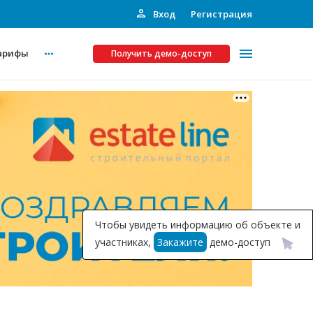
Вход
Регистрация
арифы
Получить демо-доступ
Платные услуги
ства
Рекламодателям
Call-центр
Инвестпроекты
ты
Чтобы увидеть информацию об объекте и
Подписка на Базу
участниках,
Закажите
демо-доступ
Пресс-релизы
Правила работы