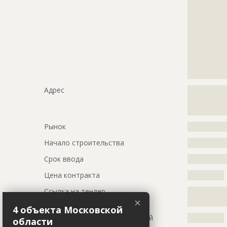
?????????????
?????????????
?????????????
?????????????
?????????????
?????????????
?????????????
?????????????
Адрес
?????????????
?????????????
?????????????
Рынок
?????????????
Начало строительства
???????????
Срок ввода
???????????
Цена контракта
????????????
Ссылка на тендер
?????????????
?????????????
×
4 объекта Московской
Тип используемых конструкций
????????????
области