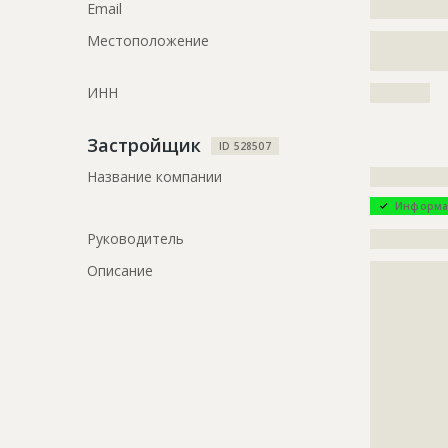
Email
?????????????
Предполагаемые потребности
?????????????
Местоположение
?????????????
?????????????
?????????????
ИНН
??????????
ID
2433781
Название
Работы на 
Застройщик
ID 528507
Дата обновления
??????????
Название компании
?????????????
Описание
?????????????
Информа
?????????????
?????????????
Руководитель
?????????????
?????????????
Описание
?????????????
???????
?????????????
Этап строительства
Нулевой ци
?????????????
?????????????
Ответственный
???????????
?????????????
???????????
?????????????
???????????
?????????????
???????????
?????????????
???????????
?????????????
???????????