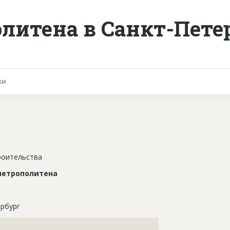
литена в Санкт-Пете
ки
роительства
метрополитена
рбург
???????????????????????????????????????????????????