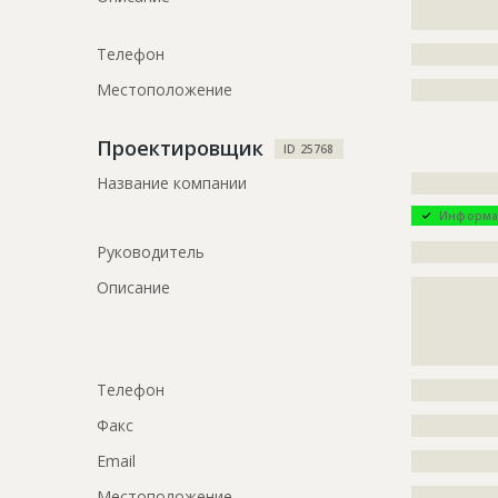
????????
Телефон
?????????????
Местоположение
?????????????
Проектировщик
ID 25768
Название компании
?????????????
Информа
Руководитель
?????????????
Описание
?????????????
?????????????
?????????????
?????????????
Телефон
?????????????
Факс
?????????????
Email
?????????????
Местоположение
?????????????