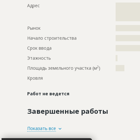
Адрес
?????????????
?????????????
??
Рынок
?????????????
Начало строительства
???????????
Срок ввода
???????????
Этажность
?
2
Площадь земельного участка (м
)
????
Кровля
Работ не ведется
Завершенные работы
ID
68252
Показать все
Название
Отлит карк