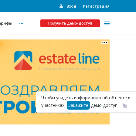
Вход
Регистрация
арифы
Получить демо-доступ
Платные услуги
ства
Рекламодателям
Call-центр
Инвестпроекты
ты
Чтобы увидеть информацию об объекте и
Подписка на Базу
участниках,
Закажите
демо-доступ
Пресс-релизы
Правила работы