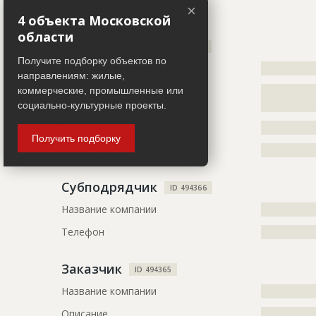
×
Участники
Дата обновления
??????????
4 объекта Московской
области
Описание
?????????????
Генподрядчик
ID 494365
?????????????
Получите подборку объектов по
Название компании
?????????????
?????????????
направлениям: жилые,
Описание
?????????????
Этап строительства
Общестрои
коммерческие, промышленные или
????????
социально-культурные проекты.
ID
66248
Телефон
?????????????
Получить подборку
Название
Отливка 2-
Местоположение
?????????????
комплекса
Субподрядчик
Дата обновления
??????????
ID 494366
Описание
?????????????
Название компании
?????????????
?????????????
Телефон
?????????????
Этап строительства
Общестрои
Заказчик
Ответственный
???????????
ID 494365
???????
Название компании
?????????????
Описание
?????????????