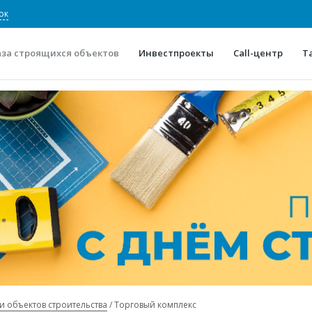
ок
аза строящихся объектов
Инвестпроекты
Call-центр
Т
О проекте
Конкурентные преимуще
Отзывы
Горячие объек
Глоссарий
Новости
и объектов строительства
Торговый комплекс