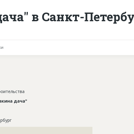
ача" в Санкт-Петербу
ки
роительства
акина дача"
рбург
???????????????????????????????????????????????????