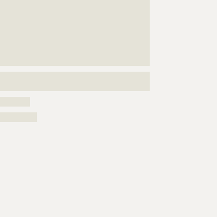
???????????????????????????????????????????????????
???????????????????????????????????????????????????
???????????????????????????????????????????????????
???????????????????????????????????????????????????
???????????????????????????????????????????????????
???????????????????????????????????????????????????
??????????????????????????????????????????
???????????????????????????????????????????????????
?????????
?????????
???????????