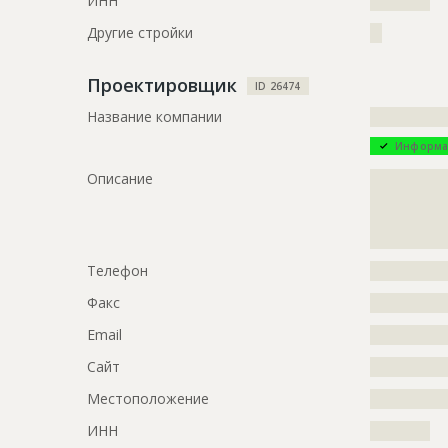
ИНН
??????????
?????????????
Другие стройки
??
Этап строительства
Нулевой ци
Ответственный
???????????
Проектировщик
ID 26474
???????????
Название компании
?????????????
Информа
Описание
?????????????
?????????????
?????????????
?????????????
Телефон
?????????????
Факс
?????????????
Email
?????????????
Сайт
?????????????
Местоположение
?????????????
ИНН
??????????