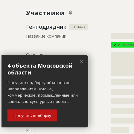
Название
Устройство
Участники
Дата обновления
??????????
Описание
?????????????
Генподрядчик
ID 26474
??????
Название компании
?????????????
Этап строительства
Нулевой ци
Информа
Ответственный
???????????
Описание
?????????????
???????????
×
?????????????
4 объекта Московской
?????????????
ID
73994
области
?????????????
Название
Устройство
Телефон
?????????????
Получите подборку объектов по
направлениям: жилые,
Дата обновления
??????????
Факс
?????????????
коммерческие, промышленные или
Описание
?????????????
Email
?????????????
социально-культурные проекты.
?????????????
Сайт
?????????????
Этап строительства
Нулевой ци
Получить подборку
Местоположение
?????????????
Ответственный
???????????
ИНН
??????????
???????????