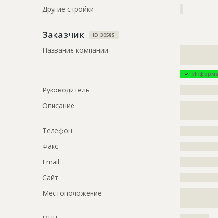
Другие стройки
?
Предполагаемые потребности
?????????????
Заказчик
ID
67241
ID 30585
Название
Строительс
Название компании
?????????????
?????????????
Дата обновления
??????????
Информа
Описание
?????????????
Руководитель
?????????????
?????????????
?????????????
Описание
?????????????
?????????????
Этап строительства
Нулевой ци
Телефон
?????????????
Ответственный
???????????
???????????
Факс
?????????????
Email
?????????????
ID
66228
Сайт
?????????????
Название
Огорожена
Местоположение
?????????????
Дата обновления
??????????
?????????????
Описание
?????????????