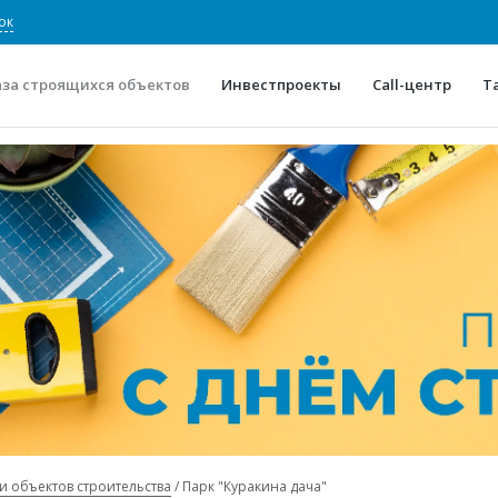
ок
аза строящихся объектов
Инвестпроекты
Call-центр
Т
О проекте
Конкурентные преимуще
Отзывы
Горячие объек
Глоссарий
Новости
и объектов строительства
Парк "Куракина дача"