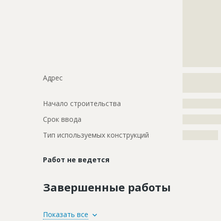
?????????????
?????????????
?????????????
?????????????
?????????????
?????????????
?????????????
Адрес
?????????????
?????????????
Начало строительства
???????????
Срок ввода
???????????
Тип используемых конструкций
????????????
Работ не ведется
Завершенные работы
ID
79468
Показать все