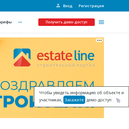
Вход
Регистрация
арифы
Получить демо-доступ
Платные услуги
ства
Рекламодателям
Call-центр
Инвестпроекты
ты
Чтобы увидеть информацию об объекте и
Подписка на Базу
участниках,
Закажите
демо-доступ
Пресс-релизы
Правила работы