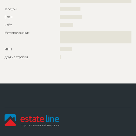
??????????????????????????????????????
Телефон
?????????????????
Email
??????????????????
Сайт
???????????
Местоположение
??????????????????????????????????????????????????????????
??????????????????????????????????????????????????????????
????????????????????????????
ИНН
??????????
Другие стройки
?