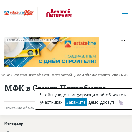
РЕКЛАМА • АО "ДП БИЗНЕС ПРЕСС"
Главная
База строящихся объектов: реестр застройщиков и объектов строительства
МФК
О проекте
МФК в Санкт-Петербурге
Горячие объекты
Чтобы увидеть информацию об объекте и
участниках,
Закажите
демо-доступ
База строящихся объектов
Описание объекта
Текущая работа
Участники
Инвестпроекты
Менеджер
Глоссарий