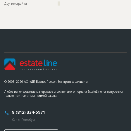
??????????????????????????????????????????????????????????
Другие стройки
??
????????????????????
Этап строительства
Изыскательские работы и проектирование
ID
65168
Название
Согласование проекта жилого комплекса
Дата обновления
??????????
Описание
??????????????????????????????????????????????????????????
???????????????????????????????????????????
Этап строительства
Изыскательские работы и проектирование
© 2005–2026 АО «ДП Бизнес Пресс». Все права защищены
Любое использование материалов строительного портала EstateLine.ru допускается
только при наличии прямой ссылки.
8 (812) 334-5971
Санкт-Петербург