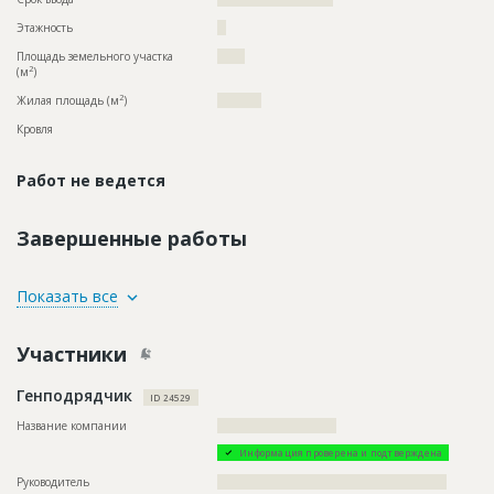
Этажность
??
Площадь земельного участка
?????
2
(м
)
2
Жилая площадь (м
)
????????
Кровля
Работ не ведется
Завершенные работы
ID
111303
Показать все
Название
Строительство инженерных сетей для жилого
комплекса
Участники
Дата обновления
??????????
Генподрядчик
Описание
??????????????????????????????????????????????????????????
ID 24529
??????????????????????????????????????????????????????????
?????????????????????????
Название компании
???????????????????????????
Этап строительства
Внутренние и отделочные работы
Информация проверена и подтверждена
Ответственный
???????????????????????????????????????????????
Руководитель
????????????????????????????????????????????????????