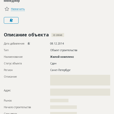
Менеджер
Новости
Назначить
Платные услуги
Пресс-релизы
Правила работы
Описание объекта
ID 20840
Контакты
Дата добавления
08.12.2014
Тип
Объект строительства
Личный кабинет
Наименование
Жилой комплекс
Статус объекта
Сдан
Регион
Санкт-Петербург
Описание
??????????????????????????????????????????????????????????
??????????????????????????????????????????????????????????
????????????????????????????????????????
Адрес
??????????????????????????????????????????????????????????
??????????
Рынок
??????????????????
Начало строительства
?????????????????????
Срок ввода
?????????????????????