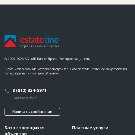
Дата обновления
??????????
Описание
??????????????????????????????????????????????????????????
??????????????????????????????????????????????????????????
??????????????????????????????????????????????????????????
??????????????????????????????????????????????????????????
??????????????????????????????????????????????????????????
?????????????????????????????????????????????????????
Этап строительства
Изыскательские работы и проектирование
Ответственный
???????????????????????????????????????????????
???????????????????????????????????????????????
???????????????????????????????????????????????
???????????????????????????????????????????????
© 2005–2026 АО «ДП Бизнес Пресс». Все права защищены
???????????????????????????????????????????????
???????????????????????????????????????????????
Любое использование материалов строительного портала EstateLine.ru допускается
???????????????????????????????????????????????
только при наличии прямой ссылки.
??????????????
Предполагаемые потребности
??????????????????????????????????????????????????????????
?????????????????????????????????????
8 (812) 334-5971
Санкт-Петербург
ID
80133
Название
Вырыт котлован
Написать сообщение
Дата обновления
??????????
Описание
??????????????????????????????????????????????????????????
База строящихся
Платные услуги
??????????????????????????????????????????????????????????
?????????????????????????????????
объектов