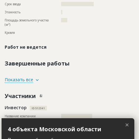
Срок ввода
?????????????????????
Этажность
?
Площадь земельного участка
????
2
(м
)
Кровля
Работ не ведется
Завершенные работы
ID
1576281
Показать все
Название
Общестроительные работы
Участники
Дата обновления
??????????
Описание
??????????????????????????????????????????????????????????
Инвестор
?????????????????????????????????
ID 512341
Этап строительства
Общестроительные работы
Название компании
?????????????????????????
×
Ответственный
???????????????????????????????????????????????
Информация проверена и подтверждена
4 объекта Московской области
???????????????????????????????????????????????
???????????????????????????????????????????????
Описание
??????????????????????????????????????????????????????????
???????????????????
??????????????????????????????????????????????????????????