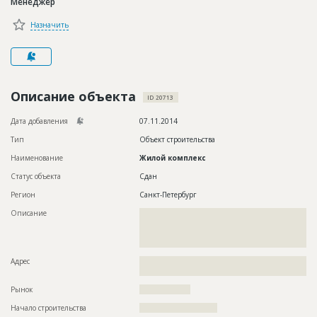
Менеджер
Новости
Назначить
Платные услуги
Пресс-релизы
Правила работы
Описание объекта
ID 20713
Контакты
Дата добавления
07.11.2014
Тип
Объект строительства
Личный кабинет
Наименование
Жилой комплекс
Статус объекта
Сдан
Регион
Санкт-Петербург
Описание
??????????????????????????????????????????????????????????
??????????????????????????????????????????????????????????
??????????????????????????????????????????????????????????
?
Адрес
??????????????????????????????????????????????????????????
?????????????????????????
Рынок
??????????????????
Начало строительства
??????????????????????