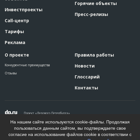
Горячие объекты
Этап строительства
Нулевой цикл
Инвестпроекты
Пресс-релизы
ID
72046
Call-центр
Название
Устройство подушки под фундамент при
Тарифы
строительстве жилого дома
Дата обновления
??????????
Реклама
Описание
??????????????????????????????????????????????????????????
??????
О проекте
Правила работы
Этап строительства
Нулевой цикл
Конкурентные преимущества
Новости
Предполагаемые потребности
???????????????????????????????????????????????????
Отзывы
Глоссарий
ID
70002
Контакты
Название
Огорожена территория для строительства
жилого дома
Дата обновления
??????????
Описание
??????????????????????????????????????????????????????????
Проект «Делового Петербурга»
?????????????????????????????????????????
Политика конфиденциальности
На нашем сайте используются cookie-файлы. Продолжая
Этап строительства
Нулевой цикл
Пользовательское соглашение
пользоваться данным сайтом, вы подтверждаете свое
На информационном ресурсе применяются рекомендательные
Предполагаемые потребности
????????????????????????????????????????????????
согласие на использование файлов cookie в соответствии с
технологии. Подробнее.