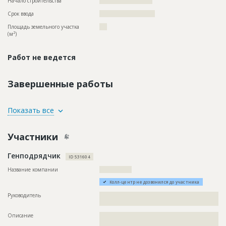
Начало строительства
?????????????????????
Срок ввода
??????????????????????
Площадь земельного участка
???
2
(м
)
Работ не ведется
Завершенные работы
ID
1894389
Показать все
Название
Отделка фасада
Участники
Дата обновления
??????????
Описание
??????????????????????????????????????????????????????????
Генподрядчик
???????????????????????????????????????????????????????
ID 531604
Этап строительства
Фасадные работы и остекление
Название компании
????????????????
Ответственный
???????????????????????????????????????????????
Колл-центр не дозвонился до участника
???????????????????????????????????????????????
???????????????????????????????????????????????
Руководитель
??????????????????????????????????????????????????????????
???????????????????????????????????????????????
??
???????????????????????????????????????????????
Описание
??????????????????????????????????????????????????????????
???????????????????????????????????????????????
??????????????????????????????????????????????????????????
???????????????????????????????????????????????