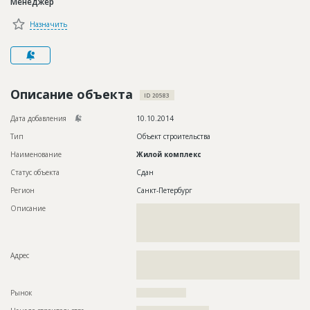
Менеджер
Новости
Назначить
Платные услуги
Пресс-релизы
Правила работы
Описание объекта
ID 20583
Контакты
Дата добавления
10.10.2014
Тип
Объект строительства
Личный кабинет
Наименование
Жилой комплекс
Статус объекта
Сдан
Регион
Санкт-Петербург
Описание
??????????????????????????????????????????????????????????
??????????????????????????????????????????????????????????
??????????????????????????????????????????????????????????
??????????????????????????
Адрес
??????????????????????????????????????????????????????????
??????????????????????????????????????????????????????????
???????????????????????????????
Рынок
??????????????????