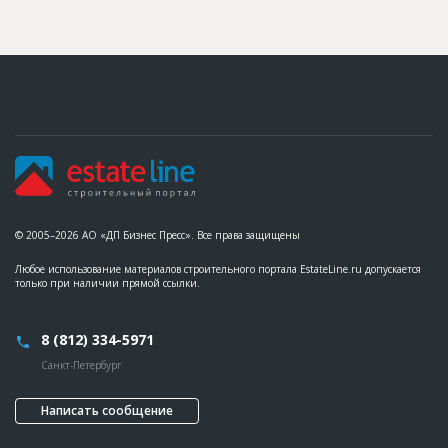
Название
Ветхое здание снесено для строительства
жилого дома
Дата обновления
??????????
Описание
??????????????????????????????????????????????????????????
??????????????????????????????????????????????????????????
???????????????????????????????????????????????
Этап строительства
Изыскательские работы и проектирование
© 2005–2026 АО «ДП Бизнес Пресс». Все права защищены
Любое использование материалов строительного портала EstateLine.ru допускается
только при наличии прямой ссылки.
8 (812) 334-5971
Санкт-Петербург
Написать сообщение