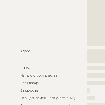
?????????????
?????????????
?????????????
?????????????
?????????????
?????????????
?????????????
?????????????
?????????????
????????????
Адрес
?????????????
?????????????
?????????????
Рынок
?????????????
Начало строительства
???????????
Срок ввода
???????????
Этажность
??
2
Площадь земельного участка (м
)
?????