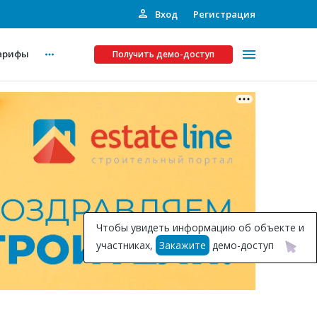
Вход
Регистрация
арифы
Получить демо-доступ
Платные услуги
ства
Рекламодателям
Call-центр
Инвестпроекты
ты
Чтобы увидеть информацию об объекте и
Подписка на Базу
участниках,
Закажите
демо-доступ
Пресс-релизы
Правила работы