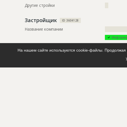
Другие стройки
??
Застройщик
ID 3604128
Название компании
?????????????
Информа
Описание
?????????????
На нашем сайте используются cookie-файлы. Продолжая п
?????????????
????
Телефон
?????????????
Факс
?????????????
Email
?????????????
Сайт
?????????????
Местоположение
?????????????
?????????????
????
ИНН
??????????