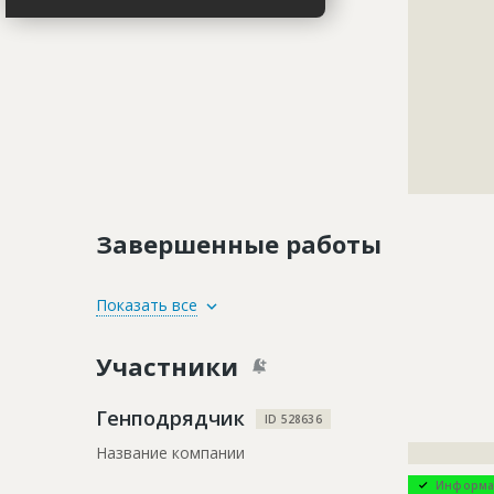
???????????
???????????
???????????
???????????
???????????
???????????
???????????
???????????
???????????
Завершенные работы
ID
3968079
Показать все
Название
Забивка св
Участники
Дата обновления
??????????
Этап строительства
Нулевой ци
Генподрядчик
ID 528636
Ответственный
???????????
Название компании
?????????????
???????????
Информа