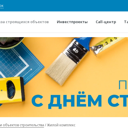
ок
аза строящихся объектов
Инвестпроекты
Call-центр
Т
О проекте
Конкурентные преимуще
Отзывы
Горячие объек
Глоссарий
Новости
и объектов строительства
Жилой комплекс