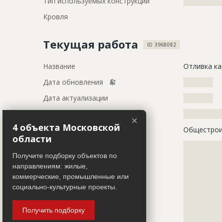
Тип используемых конструкций
?????????????
Кровля
Текущая работа
ID 3968082
Название
Отливка ка
Дата обновления
??????????
Дата актуализации
??????????
Описание
?????????????
×
4 объекта Московской
Этап строительства
Общестрои
области
Ответственный
???????????
???????????
Получите подборку объектов по
???????????
направлениям: жилые,
???????????
коммерческие, промышленные или
???????????
социально-культурные проекты.
???????????
???????????
Получить подборку
???????????