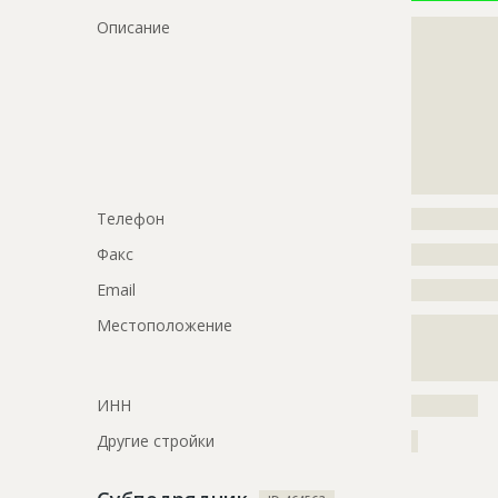
Предполагаемые потребности
?????????????
Описание
?????????????
?????????????
?????????????
?????????????
?????????????
?????????????
?????????????
?????????????
?????????????
?????????????
?????????????
?????????????
?????????????
?????????????
?????????????
?????????????
?????????????
Телефон
?????????????
?????????????
?????????????
Факс
?????????????
?????????????
Email
?????????????
?????????????
?????????????
Местоположение
?????????????
?????????????
?????????????
ID
2057582
ИНН
??????????
Название
Согласован
Другие стройки
?
Дата обновления
??????????
Описание
?????????????