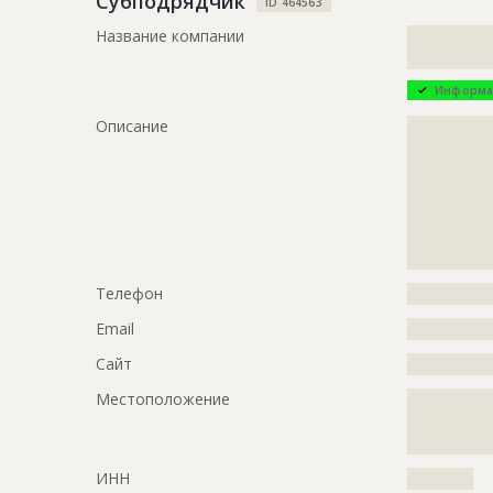
Субподрядчик
ID 464563
?????????????
?????????????
Название компании
?????????????
?????????????
?????????????
?????????????
Информа
?????????????
?????????????
Описание
?????????????
?????????????
?????????????
?????????????
Этап строительства
Изыскател
?????????????
Ответственный
???????????
?????????????
???????????
?????????????
???????????
?????????????
???????????
Телефон
?????????????
??????
Email
?????????????
Предполагаемые потребности
?????????????
?????????????
Сайт
?????????????
Местоположение
?????????????
?????????????
???????????
ИНН
??????????