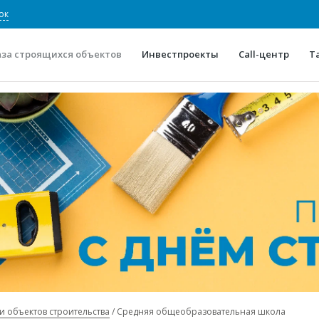
ок
аза строящихся объектов
Инвестпроекты
Call-центр
Т
О проекте
Конкурентные преимуще
Отзывы
Горячие объек
Глоссарий
Новости
и объектов строительства
Средняя общеобразовательная школа