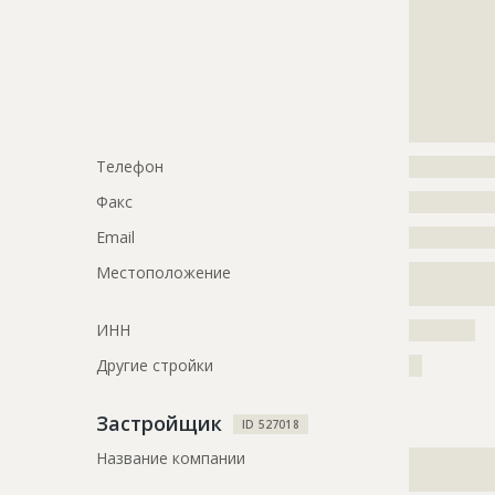
Название
Возведение
?????????????
?????????????
Дата обновления
??????????
?????????????
Описание
?????????????
?????????????
?????????????
?????????????
??????
?????????????
Этап строительства
Общестрои
Телефон
?????????????
Ответственный
???????????
Факс
?????????????
???????????
Email
?????????????
???????????
Местоположение
?????????????
Предполагаемые потребности
?????????????
?????????????
?????????????
?????????????
ИНН
??????????
Другие стройки
??
ID
2676645
Название
Общестрои
Застройщик
ID 527018
Дата обновления
??????????
Название компании
?????????????
?????????????
Описание
?????????????