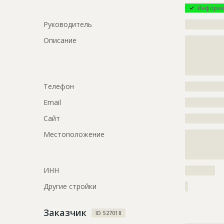
Информа
Этап строительства
Общестрои
Руководитель
?????????????
Ответственный
???????????
???????????
Описание
?????????????
???????????
?????????????
?????????????
Предполагаемые потребности
?????????????
?????????????
?????????????
Телефон
?????????????
ID
2338444
Email
?????????????
Название
Подготови
Сайт
?????????????
Дата обновления
??????????
Местоположение
?????????????
?????????????
Описание
?????????????
?????????????
?????????????
ИНН
??????????
Этап строительства
Изыскател
Другие стройки
?
Ответственный
???????????
???????????
???????????
Заказчик
ID 527018