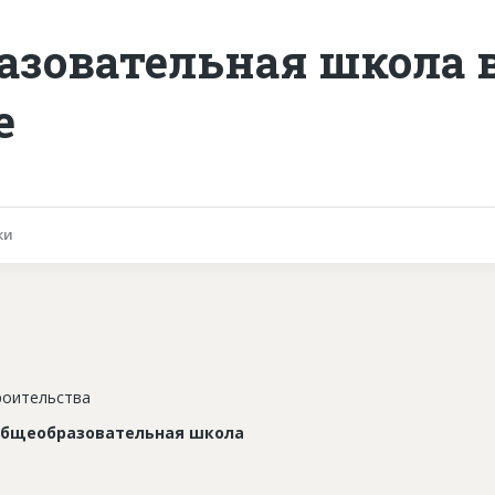
азовательная школа 
е
ки
роительства
общеобразовательная школа