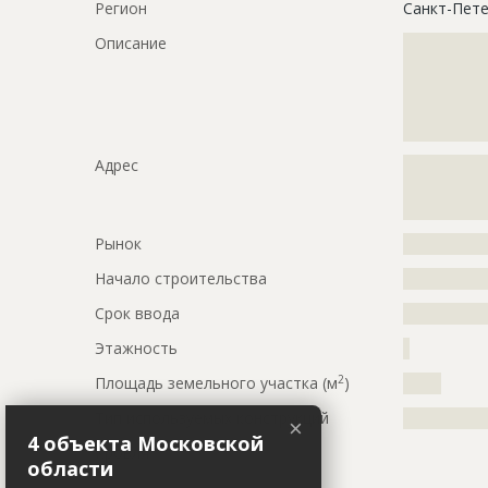
Регион
Санкт-Пете
Описание
?????????????
?????????????
?????????????
?????????????
?????????????
Адрес
?????????????
?????????????
?????????????
Рынок
?????????????
Начало строительства
???????????
Срок ввода
???????????
Этажность
?
2
Площадь земельного участка (м
)
?????
Тип используемых конструкций
?????????????
×
4 объекта Московской
Кровля
области