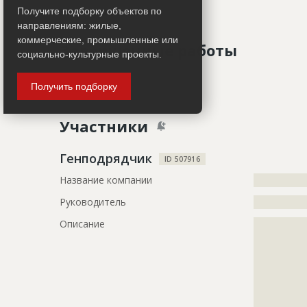
Работ не ведется
Получите подборку объектов по
направлениям: жилые,
коммерческие, промышленные или
Завершенные работы
социально-культурные проекты.
ID
3182103
Получить подборку
Показать все
Название
Фасадные 
Участники
Дата обновления
??????????
Описание
?????????????
Генподрядчик
ID 507916
Этап строительства
Фасадные 
Название компании
?????????????
Ответственный
???????????
Руководитель
?????????????
???????????
Описание
?????????????
???????????
?????????????
Предполагаемые потребности
?????????????
?????????????
?????????????
?????????????
?????????????
?????????????
ID
2789171
?????????????