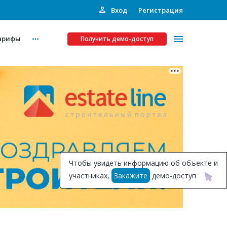
Вход
Регистрация
арифы
Получить демо-доступ
Платные услуги
ства
Рекламодателям
Call-центр
Инвестпроекты
ты
Чтобы увидеть информацию об объекте и
Подписка на Базу
участниках,
Закажите
демо-доступ
Пресс-релизы
Правила работы