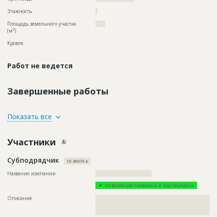
Этажность
?
Площадь земельного участка
????
2
(м
)
Кровля
Работ не ведется
Завершенные работы
ID
66479
Показать все
Название
Проектирование здания жилого дома
Участники
Дата обновления
??????????
Описание
??????????????????????????????????????????????????????????
Субподрядчик
??????????????????????????
ID 490764
Этап строительства
Изыскательские работы и проектирование
Название компании
?????????????????????????????
Информация проверена и подтверждена
ID
61059
Описание
??????????????????????????????????????????????????????????
??????????????????????????????????????????????????????????
Название
Предстоит демонтаж здания
???????????????????????????????????