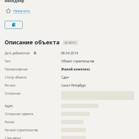
Менеджер
Новости
Назначить
Платные услуги
Пресс-релизы
Правила работы
Описание объекта
ID 19717
Контакты
Дата добавления
08.04.2014
Тип
Объект строительства
Личный кабинет
Наименование
Жилой комплекс
Статус объекта
Сдан
Регион
Санкт-Петербург
Описание
??????????????????????????????????????????????????????????
????????????????????????
Адрес
??????????????????????????????
Описание проекта
???????????????????????
Рынок
??????????????????
Начало строительства
????????????????
Срок ввода
????????????????