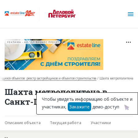
РЕКЛАМА • АО "ДП БИЗНЕС ПРЕСС"
оящихся объектов: реестр застройщиков и объектов строительства
Шахта метрополитена
О проекте
Шахта метрополитена в
Горячие объекты
Чтобы увидеть информацию об объекте и
Санкт-Петербурге
участниках,
Закажите
демо-доступ
База строящихся объектов
Инвестпроекты
Описание объекта
Текущая работа
Участники
Глоссарий