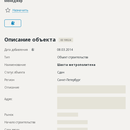
Менеджер
Новости
Назначить
Платные услуги
Пресс-релизы
Правила работы
Описание объекта
ID 19524
Контакты
Дата добавления
08.03.2014
Тип
Объект строительства
Личный кабинет
Наименование
Шахта метрополитена
Статус объекта
Сдан
Регион
Санкт-Петербург
Описание
??????????????????????????????????????????????????????????
????????????????????????????
Адрес
??????????????????????????????????????????????????????????
??????????????????????????????????????????????????????????
??????????????????????
Рынок
??????????????????
Начало строительства
?????????????????????
Срок ввода
?????????????????????