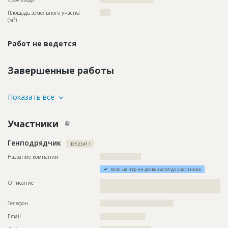
Площадь земельного участка
????
2
(м
)
Работ не ведется
Завершенные работы
ID
130742
Показать все
Название
Проходка тоннеля
Участники
Дата обновления
??????????
Описание
??????????????????????????????????????????????????????????
Генподрядчик
???????????????????????????????????????????????
ID 523411
Этап строительства
Нулевой цикл
Название компании
????????????????????
Ответственный
???????????????????????????????????????????????
Колл-центр не дозвонился до участника
???????????????????????????????????????????????
???????????????????????????????????????????????
Описание
??????????????????????????????????????????????????????????
???????????????????????????????????????????????
????????????????????????????????????
????????
Телефон
????????????????????????????????????
Предполагаемые потребности
??????????????????????????????????????????????????????????
Email
??????????????????????
??????????????????????????????????????????????????????????
??????????????????????????????????????????????????????????