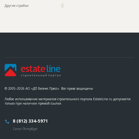
Название
Монтаж металлического каркаса копра шахты
Другие стройки
??
метрополитена
Дата обновления
??????????
Описание
??????????????????????????????????????????????????????????
??????????????????????????????????????????????????????????
??????????????
Этап строительства
Нулевой цикл
Ответственный
???????????????????????????????????????????????
???????????????????????????????????????????????
???????????????????????????????????????????????
???????????????????????????????????????????????
???????????????????????????????????????????????
?????????
Предполагаемые потребности
??????????????????????????????????????????????????????????
????????????????????
© 2005–2026 АО «ДП Бизнес Пресс». Все права защищены
ID
89415
Любое использование материалов строительного портала EstateLine.ru допускается
только при наличии прямой ссылки.
Название
Строительство инженерных сетей
Дата обновления
??????????
Описание
??????????????????????????????????????????????????????????
8 (812) 334-5971
?????????????????????????????????
Санкт-Петербург
Этап строительства
Нулевой цикл