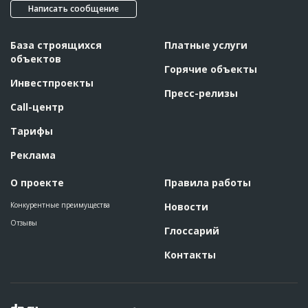
Ответственный
???????????????????????????????????????????????
Написать сообщение
???????????????????????????????????????????????
???????????????????????????????????????????????
???????????????????????????????????????????????
???????????????????????????????????????????????
База строящихся
Платные услуги
?????????
объектов
Горячие объекты
Предполагаемые потребности
???????????????????????????????????????????????
Инвестпроекты
Пресс-релизы
ID
82018
Call-центр
Название
Отливка опорных колец шахты
Тарифы
Дата обновления
??????????
Описание
??????????????????????????????????????????????????????????
Реклама
???????????
Этап строительства
Нулевой цикл
О проекте
Правила работы
Ответственный
???????????????????????????????????????????????
Конкурентные преимущества
Новости
???????????????????????????????????????????????
???????????????????????????????????????????????
Отзывы
???????????????????????????????????????????????
Глоссарий
????????
Контакты
Предполагаемые потребности
???????????????????????????????????????
ID
80131
Название
Согласование проекта