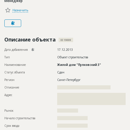
Менеджер
Новости
Назначить
Платные услуги
Пресс-релизы
Правила работы
Описание объекта
ID 19009
Контакты
Дата добавления
17.12.2013
Тип
Объект строительства
Личный кабинет
Наименование
Жилой дом "Пулковский 3"
Статус объекта
Сдан
Регион
Санкт-Петербург
Описание
??????????????????????????????????????????????
Адрес
??????????????????????????????????????????????????????????
??????????????????????????????????????????????????????????
?????????????????????????????????????
Рынок
??????????????????
Начало строительства
?????????????????????
Срок ввода
?????????????????????