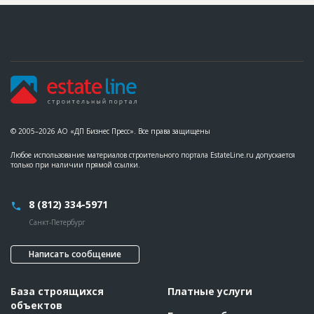
ID
58468
Название
Забиты пробные сваи для строительства жилого
дома
Дата обновления
??????????
Описание
??????????????????????????????????????????????????????????
??????????????????????????????????????????????????????????
??????????????????????????????????????????????????????????
??????????????????????????????????????????????????????????
??????????????????????????????????????????????????????????
??????????????????????????????????????????????????????????
© 2005–2026 АО «ДП Бизнес Пресс». Все права защищены
??????????????????????????????????????????????????????????
??????????????????????????????????????????????????????????
Любое использование материалов строительного портала EstateLine.ru допускается
??????????????????????????????????????????????????????????
только при наличии прямой ссылки.
???????????????????????????????
Этап строительства
Нулевой цикл
8 (812) 334-5971
Санкт-Петербург
Написать сообщение
База строящихся
Платные услуги
объектов