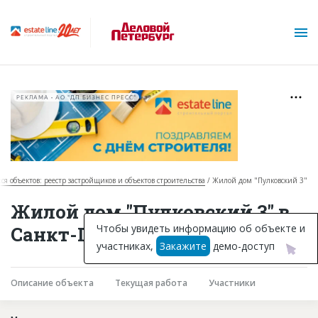
РЕКЛАМА • АО "ДП БИЗНЕС ПРЕСС"
ся объектов: реестр застройщиков и объектов строительства
Жилой дом "Пулковский 3"
О проекте
Жилой дом "Пулковский 3" в
Горячие объекты
Чтобы увидеть информацию об объекте и
Санкт-Петербурге
участниках,
Закажите
демо-доступ
База строящихся объектов
Инвестпроекты
Описание объекта
Текущая работа
Участники
Глоссарий