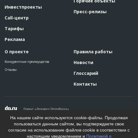
Горячие объекты
Инвестпроекты
Пресс-релизы
Call-центр
Тарифы
Реклама
О проекте
Правила работы
Конкурентные преимущества
Новости
Отзывы
Глоссарий
Контакты
Проект «Делового Петербурга»
Политика конфиденциальности
На нашем сайте используются cookie-файлы. Продолжая
Пользовательское соглашение
пользоваться данным сайтом, вы подтверждаете свое
На информационном ресурсе применяются рекомендательные
согласие на использование файлов cookie в соответствии с
технологии. Подробнее.
настоящим уведомлением и
Политикой о