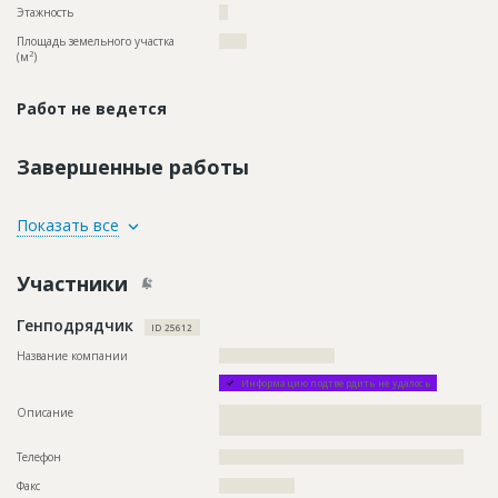
Этажность
??
Площадь земельного участка
?????
2
(м
)
Работ не ведется
Завершенные работы
ID
77584
Показать все
Название
Кровельные работы при строительстве жилого
комплекса
Участники
Дата обновления
??????????
Генподрядчик
Описание
???????????????????????????????????????????????????????
ID 25612
Этап строительства
Общестроительные работы
Название компании
??????????????????????????
Предполагаемые потребности
??????????????????????????????????????????????????????????
Информацию подтвердить не удалось
?????????
Описание
??????????????????????????????????????????????????????????
????????????????????????????????????????????????????
ID
72909
Телефон
???????????????????????????????????????????????????????
Название
Отливка 20-го этажа при строительстве жилого
Факс
?????????????????
комплекса