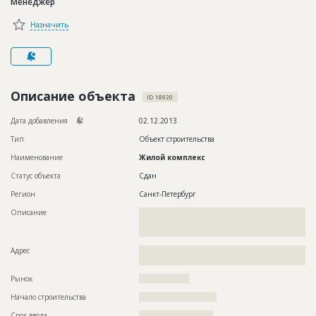
Менеджер
Новости
Назначить
Платные услуги
Пресс-релизы
Правила работы
Описание объекта
ID 18920
Контакты
Дата добавления
02.12.2013
Тип
Объект строительства
Личный кабинет
Наименование
Жилой комплекс
Статус объекта
Сдан
Регион
Санкт-Петербург
Описание
??????????????????????????????????????????????????????????
??????????????????????????????????????????????????????????
????????????????????
Адрес
??????????????????????????????????????????????????????????
??????????????????????????????
Рынок
??????????????????
Начало строительства
??????????????????????
Срок ввода
?????????????????????