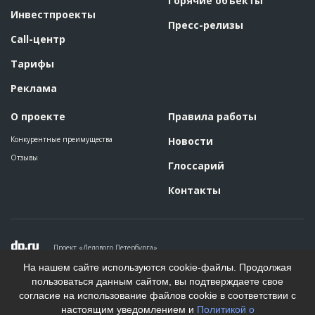
Горячие объекты
Название
Кладка кирпичом балконных перегородок при
Инвестпроекты
строительстве жилого дома
Пресс-релизы
Дата обновления
??????????
Call-центр
Описание
??????????????????????????????????????????????????????????
??????????????????????????????????????????????????????????
Тарифы
????????????????????????????????????????
Реклама
Этап строительства
Фасадные работы и остекление
Ответственный
???????????????????????????????????????????????
О проекте
Правила работы
???????????????????????????????????????????????
???????????????????????????
Конкурентные преимущества
Новости
Предполагаемые потребности
??????????????????????????????????????????????????????????
??????????????????????????????????????????????????????????
Отзывы
?
Глоссарий
Контакты
ID
87316
Название
Остекление жилого дома
Дата обновления
??????????
Проект «Делового Петербурга»
Описание
??????????????????????????????????????????????????????????
??????????????????????????????????????????????????????????
Политика конфиденциальности
На нашем сайте используются cookie-файлы. Продолжая
?????
Пользовательское соглашение
пользоваться данным сайтом, вы подтверждаете свое
На информационном ресурсе применяются рекомендательные
Этап строительства
Фасадные работы и остекление
согласие на использование файлов cookie в соответствии с
технологии. Подробнее.
Ответственный
???????????????????????????????????????????????
настоящим уведомлением и
Политикой о