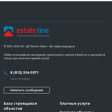
Этап строительства
Фасадные работы и остекление
Ответственный
???????????????????????????????????????????????
???????????????????????????????????????????????
???????????????????????????
Предполагаемые потребности
??????????????????????????????????????????????????????????
????????????????????????????????????????????????
ID
99601
Название
Утепление фасада при строительстве жилого
© 2005–2026 АО «ДП Бизнес Пресс». Все права защищены
комплекса
Любое использование материалов строительного портала EstateLine.ru допускается
Дата обновления
??????????
только при наличии прямой ссылки.
Описание
??????????????????????????????????????????????????????????
?????????????????????????????????
8 (812) 334-5971
Этап строительства
Фасадные работы и остекление
Ответственный
???????????????????????????????????????????????
Санкт-Петербург
???????????????????????????????????????????????
???????????????????????????
Написать сообщение
Предполагаемые потребности
??????????????????????????????????????????????????????????
????????????????????????
База строящихся
Платные услуги
ID
93257
объектов