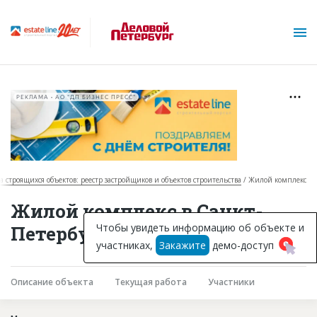
РЕКЛАМА • АО "ДП БИЗНЕС ПРЕСС"
за строящихся объектов: реестр застройщиков и объектов строительства
Жилой комплекс
О проекте
Жилой комплекс в Санкт-
Горячие объекты
Чтобы увидеть информацию об объекте и
Петербурге
участниках,
Закажите
демо-доступ
База строящихся объектов
Инвестпроекты
Описание объекта
Текущая работа
Участники
Глоссарий