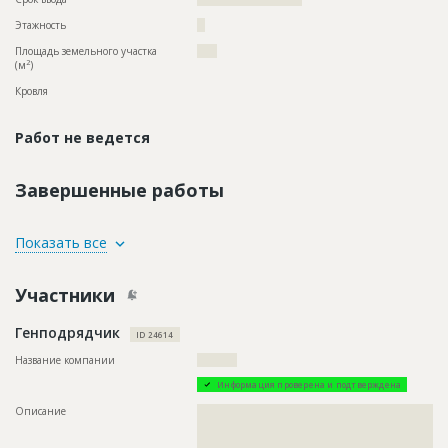
Этажность
??
Площадь земельного участка
????
2
(м
)
Кровля
Работ не ведется
Завершенные работы
ID
129303
Показать все
Название
Отделка помещений
Участники
Дата обновления
??????????
Описание
??????????????????????????????????????????????????????????
Генподрядчик
???????????????????????????????
ID 24614
Этап строительства
Внутренние и отделочные работы
Название компании
??????????
Ответственный
???????????????????????????????????????????????
Информация проверена и подтверждена
???????????????????????????????
Описание
??????????????????????????????????????????????????????????
Предполагаемые потребности
??????????????????????????????????????????????????????????
??????????????????????????????????????????????????????????
??????????????????????????????????????????????????????????
??????????????????????????????????????????????????????????