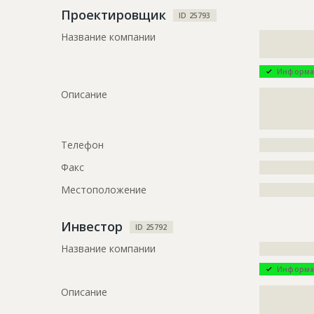
Проектировщик
ID 25793
ID
13859
Название компании
?????????????
Название
Каркас зда
?????????????
Дата обновления
??????????
Информа
Описание
?????????????
Описание
?????????????
?????????????
?????????????
?????????????
?????????????
?????????????
Телефон
?????????????
?????????????
?????????????
Факс
?????????????
?????????????
Местоположение
?????????????
?????????????
?????????????
?????????????
Инвестор
ID 25792
?????????????
?????????????
Название компании
?????????????
?????????????
Информа
?????????????
Описание
?????????????
Этап строительства
Общестрои
?????????????