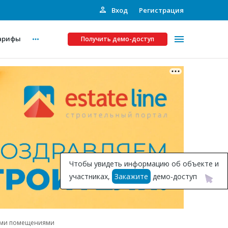
Вход
Регистрация
арифы
Получить демо-доступ
Платные услуги
ства
Рекламодателям
Call-центр
Инвестпроекты
ты
Чтобы увидеть информацию об объекте и
Подписка на Базу
участниках,
Закажите
демо-доступ
Пресс-релизы
Правила работы
ыми помещениями