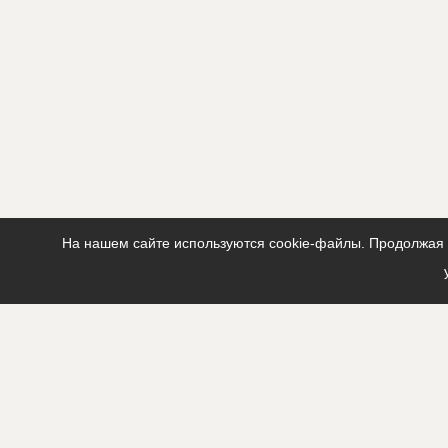
ID
10430
Название
Отливка пе
здания
Дата обновления
??????????
Описание
?????????????
?????????????
?????????????
?????????????
?????????????
?????????????
На нашем сайте используются cookie-файлы. Продолжая п
?????????????
?????????????
?????????????
?????????????
?????????????
?????????????
?????????????
?????????????
Этап строительства
Общестрои