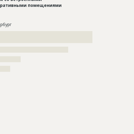
тративными помещениями
рбург
???????????????????????????????????????????????????
????????????????????
??????????????????????????????????????
??????????
?????