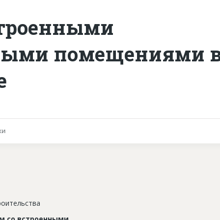
строенными
ными помещениями 
е
ки
роительства
м со встроенными