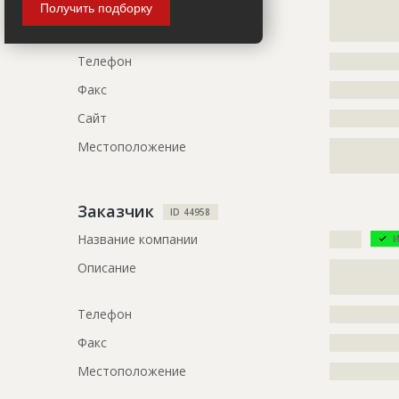
Получить подборку
?????????????
?????????????
ID
16568
Телефон
?????????????
Название
Утепление 
жилого до
Факс
?????????????
Дата обновления
??????????
Сайт
?????????????
Описание
?????????????
Местоположение
?????????????
?????????????
??????????
?????????????
?????????????
Заказчик
ID 44958
?????????????
?????????????
Название компании
??????
И
?????????????
Описание
?????????????
?????????????
?????????????
?????????????
?????????????
Телефон
?????????????
?????????????
?????????????
Факс
?????????????
?????????????
Местоположение
?????????????
Этап строительства
Общестрои