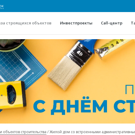
ок
аза строящихся объектов
Инвестпроекты
Call-центр
Т
О проекте
Конкурентные преимуще
Отзывы
Горячие объек
Глоссарий
Новости
и объектов строительства
Жилой дом со встроенными административн