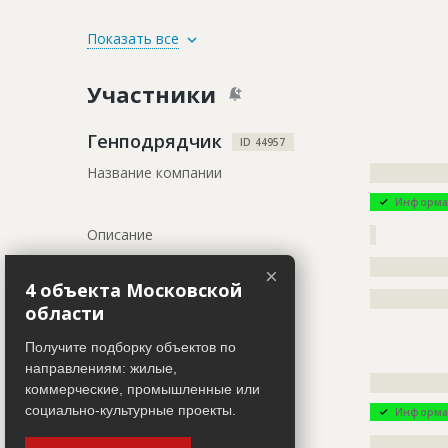
ID
29883
Показать все
Название
Каркас зда
Участники
Дата обновления
??????????
Описание
?????????????
Генподрядчик
ID 44957
?????????????
Название компании
?????????????
?????????????
?????????????
Информа
?????????????
?????????????
Описание
?
?????????????
Телефон
?????????????
?????????????
×
4 объекта Московской
?????????????
Местоположение
?????????????
области
?????????????
?????????????
Получите подборку объектов по
Застройщик
?????????????
ID 25792
направлениям: жилые,
?????????????
Название компании
?????????????
коммерческие, промышленные или
?????????????
социально-культурные проекты.
?????????????
Информа
Описание
?????????????
Этап строительства
Внутренни