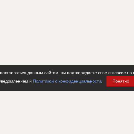
рекрытий 4-го этажа при реконструкции
???????????????????????????????????????????????????
???????????????????????????????????????????????????
???????????????????????????????????????????????????
???????????????????????????????????????????????????
???????????????????????????????????????????????????
???????????????????????????????????????????????????
ользоваться данным сайтом, вы подтверждаете свое согласие на 
???????????????????????????????????????????????????
уведомлением и
Политикой о конфиденциальности
.
Понятно
???????????????????????????????????????????????????
???????????????????????????????????????????????????
???????????????????????????????????????????????????
???????????????????????????????????????????????????
???????????????????????????????????????????????????
???????????????????????????????????????????????????
???????????????????????
тельные работы