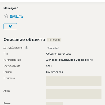
Новости
Менеджер
Платные услуги
Назначить
Пресс-релизы
Правила работы
Контакты
Описание объекта
ID 1875643
Личный кабинет
Дата добавления
10.02.2023
Тип
Объект строительства
Наименование
Детское дошкольное учреждение
Статус объекта
Сдан
Регион
Московская обл.
Описание
??????????????????????????????????????????????????????????
??????????????????????????????????????????????????????????
???????????????????????
Адрес
??????????????????????????????????????????????????????????
??????????????????????????????????????????????????????????
??????????????????????????????????
Рынок
??????????????????