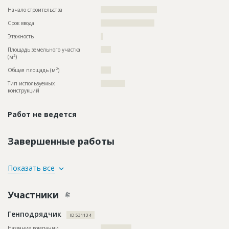
Начало строительства
??????????????????????
Срок ввода
?????????????????????
Этажность
?
Площадь земельного участка
????
2
(м
)
2
Общая площадь (м
)
????
Тип используемых
????????????
конструкций
Работ не ведется
Завершенные работы
ID
2188925
Показать все
Название
Фасадные работы, остекление
Участники
Дата обновления
??????????
Описание
??????????????????????????????????????????????????????????
Генподрядчик
??????????????????????????????????????????????????????????
ID 531134
????????????????????????????????????????????????????
Название компании
???????????????