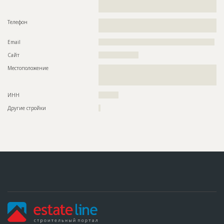
??????????????????????????????????????????????????????????
???????????????????????????????????????????
Телефон
??????????????????????????????????????????????????????????
?????????????????????????
Email
??????????????????????????????????????????????????????????
Сайт
????????????????????
Местоположение
??????????????????????????????????????????????????????????
??????????????????????????????????????????????????????????
???????????????????????????????????
ИНН
??????????
Другие стройки
?