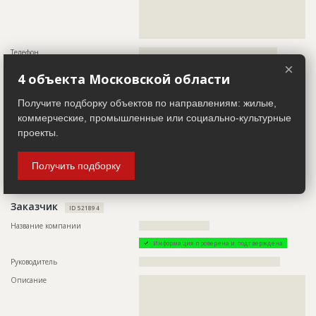
Дата обновления
??????????
??????????????????????????????????????????????????????????
??????????????????????????????????????????????????????????
Описание
???????????????????????????????????????
??????????????????????????????????????????????????????????
????????????
Этап строительства
Общестроительные работы
Телефон
?????????????????????????????????????????????????
Ответственный
???????????????????????????????????????????????
×
???????????????????????????????????????????????
Email
??????????????????
4 объекта Московской области
???????????????????????????????????????????????
??????????
Сайт
?????????????????????
Получите подборку объектов по направлениям: жилые,
Предполагаемые потребности
??????????????????????????????????????????????????????????
Местоположение
??????????????????????????????????????????????????????????
??????????????????????????????????????????????????????????
коммерческие, промышленные или социально-культурные
??????????????????????????????????????????????????????????
??????????????????????????????????????????????????????????
??????????????????????????????????????????????????????????
проекты.
????????????????
???????????????????????????
ИНН
??????????
Получить подборку
Другие стройки
?
Заказчик
ID 521894
Название компании
?????????????????????????
Информация проверена и подтверждена
Руководитель
??????????????????????????????????????????????????
Описание
??????????????????????????????????????????????????????????
??????????????????????????????????????????????????????????
??????????????????????????????????????????????????????????
??????????????????????????????????????????????????????????