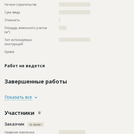
Начало строительства
?????????????????????
Срок ввода
?????????????????????
Этажность
?
Площадь земельного участка
?????
2
(м
)
Тип используемых
??????????????????????????
конструкций
Кровля
Работ не ведется
Завершенные работы
ID
1832406
Показать все
Название
Подготовка участка к строительству
Участники
Дата обновления
??????????
Описание
??????????????????????????????????????????????????????????
Заказчик
??????????????????????????????????????????????????????????
ID 495081
??????????????????????????????????????????????????????????
??????????????????????????????????????????????????????????
Название компании
??????????????????????