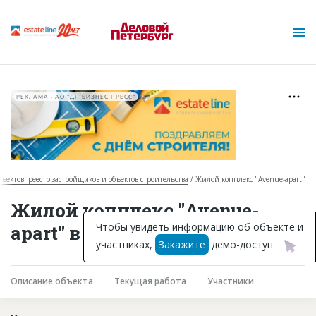
РЕКЛАМА • АО "ДП БИЗНЕС ПРЕСС"
бъектов: реестр застройщиков и объектов строительства
Жилой копплекс "Avenue-apart"
О проекте
Жилой копплекс "Avenue-
Горячие объекты
Чтобы увидеть информацию об объекте и
apart" в Санкт-Петербурге
участниках,
Закажите
демо-доступ
База строящихся объектов
Инвестпроекты
Описание объекта
Текущая работа
Участники
Глоссарий