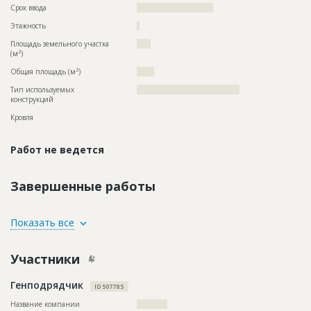
Срок ввода
??????????????????????
Этажность
?
Площадь земельного участка
????
2
(м
)
2
Общая площадь (м
)
?????
Тип используемых
?????????????????????????????????????
конструкций
Кровля
Работ не ведется
Завершенные работы
ID
77153
Показать все
Название
Продолжаются внутренние работы при
строительстве жилого комплекса
Участники
Дата обновления
??????????
Генподрядчик
Описание
??????????????????????????????????????????????????????????
ID 507785
?????????????
Название компании
???????????