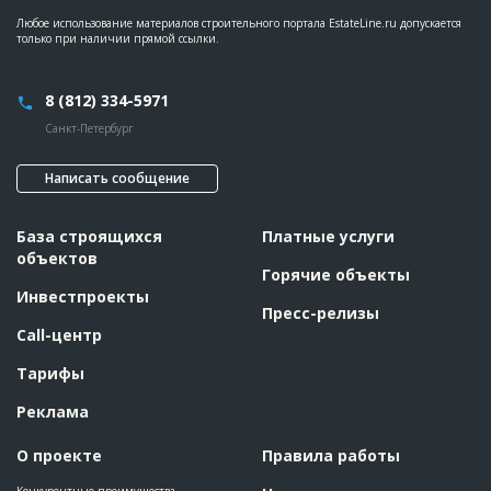
Любое использование материалов строительного портала EstateLine.ru допускается
ID
55154
только при наличии прямой ссылки.
Название
Расчистка территории для строительства
жилого комплекса
8 (812) 334-5971
Дата обновления
??????????
Санкт-Петербург
Описание
??????????????????????????????????????????????????????????
??????????????????????????????????????????????????????????
??????????????????????????????????????????????????????????
Написать сообщение
??????????????????????????????????????????????????????????
??????????????????????????????????????????????????????????
??????????????????????????????????????????????????????????
??????????????????????????????????????????????????????????
База строящихся
Платные услуги
??????????????????????????????????????????????????????????
объектов
????????????????????????????????????????????????
Горячие объекты
Этап строительства
Демонтаж
Инвестпроекты
Пресс-релизы
Call-центр
Тарифы
Реклама
О проекте
Правила работы