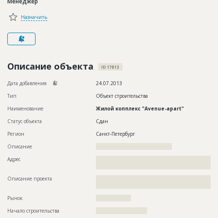
Менеджер
Новости
Назначить
Платные услуги
Пресс-релизы
Правила работы
Описание объекта
ID 17813
Контакты
Дата добавления
24.07.2013
Тип
Объект строительства
Личный кабинет
Наименование
Жилой копплекс "Avenue-apart"
Статус объекта
Сдан
Регион
Санкт-Петербург
Описание
???????????????????????????????????????
Адрес
??????????????????????????????????????????????????????????
?????????????
Описание проекта
??????????????????????????????????????????????????????????
??????????????????????????????????????????
Рынок
??????????????????
Начало строительства
?????????????????????