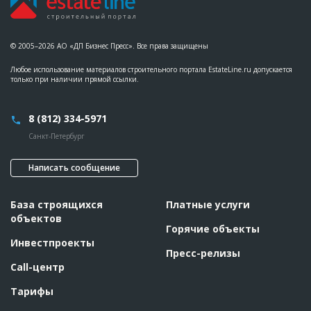
Описание
?????????????????????????????????????????????
Этап строительства
Изыскательские работы и проектирование
Ответственный
???????????????????????????????????????????????
© 2005–2026 АО «ДП Бизнес Пресс». Все права защищены
???????????????????????????????????????????????
???????????????????????????????????????????????
Любое использование материалов строительного портала EstateLine.ru допускается
???????????????????????????????????????????????
только при наличии прямой ссылки.
????????????
Предполагаемые потребности
??????????????????????????????????????????????????????
8 (812) 334-5971
Санкт-Петербург
Написать сообщение
База строящихся
Платные услуги
объектов
Горячие объекты
Инвестпроекты
Пресс-релизы
Call-центр
Тарифы