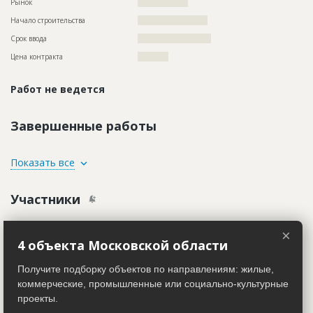
Рынок
??????????????????
Начало строительства
????????????????????
Срок ввода
?????????????????????
Цена контракта
???????????
Работ не ведется
Завершенные работы
ID
2516136
Показать все
Название
Строительные работы
Участники
Дата обновления
??????????
Описание
?????????????????????????????????????
Инвестор
ID 521565
×
Этап строительства
Общестроительные работы
4 объекта Московской области
Название компании
??????????????????????
Ответственный
???????????????????????????????????????????????
???????????????????????????????????????????????
Информация проверена и подтверждена
Получите подборку объектов по направлениям: жилые,
???????????????????????????????????????????????
???????????????????????????????????????????????
Руководитель
??????????????????????????????????????????????
коммерческие, промышленные или социально-культурные
?????????????
проекты.
Описание
??????????????????????????????????????????????????????????
Предполагаемые потребности
??????????????????????????????????????????????????????????
??????????????????????????????????????????????????????????