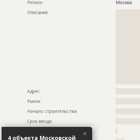
Регион
Москва
Описание
?????????????
?????????????
?????????????
?????????????
?????????????
?????????????
?????????????
?????????????
?????????????
?????????????
?????????????
?????????????
Адрес
?????????????
Рынок
?????????????
Начало строительства
???????????
Срок ввода
???????????
Этажность
?
×
4 объекта Московской
2