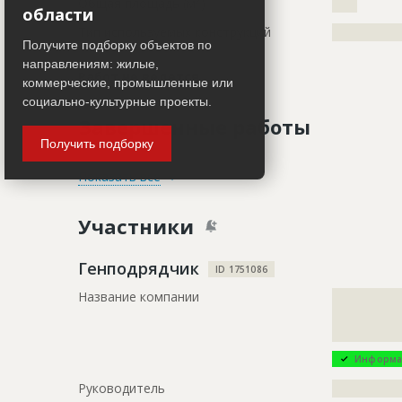
Общая площадь (м
)
????
области
Тип используемых конструкций
?????????????
Получите подборку объектов по
направлениям: жилые,
Работ не ведется
коммерческие, промышленные или
социально-культурные проекты.
Завершенные работы
Получить подборку
ID
2688573
Показать все
Название
Завершены
Участники
городской 
Дата обновления
??????????
Генподрядчик
ID 1751086
Описание
?????????????
Название компании
?????????????
?????????????
?????????????
Этап строительства
Внутренни
???????
Ответственный
???????????
Информа
???????????
Руководитель
?????????????
???????????