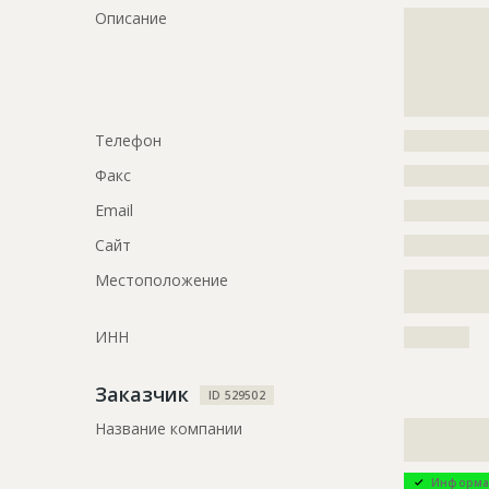
Описание
?????????????
?????????????
ID
2688570
?????????????
Название
Ведутся ра
?????????????
поликлини
?????????????
Дата обновления
??????????
Телефон
?????????????
Описание
?????????????
Факс
?????????????
?????????????
Email
?????????????
?????????????
?????????????
Сайт
?????????????
Этап строительства
Фасадные 
Местоположение
?????????????
?????????????
Ответственный
???????????
???????????
ИНН
??????????
???????????
???????????
???????????
Заказчик
ID 529502
???????????
Название компании
?????????????
???????????
????????
???????????
???????????
Информа