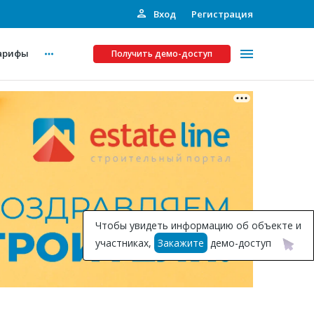
Вход
Регистрация
арифы
Получить демо-доступ
Платные услуги
ства
Рекламодателям
Call-центр
Инвестпроекты
ты
Чтобы увидеть информацию об объекте и
Подписка на Базу
участниках,
Закажите
демо-доступ
Пресс-релизы
Правила работы