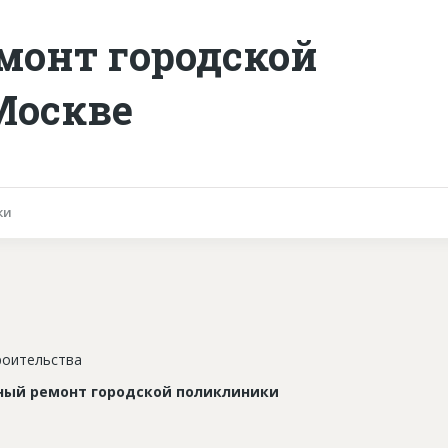
монт городской
Москве
ки
роительства
ный ремонт городской поликлиники