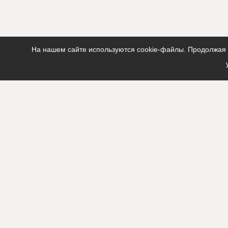
?????????????
?????????????
?????????????
?????????????
?????????????
На нашем сайте используются cookie-файлы. Продолжая п
?????????????
?????????????
?????????????
?????????????