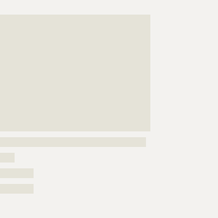
???????????????????????????????????????????????????
???????????????????????????????????????????????????
???????????????????????????????????????????????????
???????????????????????????????????????????????????
???????????????????????????????????????????????????
???????????????????????????????????????????????????
???????????????????????????????????????????????????
???????????????????????????????????????????????????
???????????????????????????????????????????????????
???????????????????????????????????????????????????
???????????????????????????????????????????????????
?????????????????????????????
??????????????????????????????????????????????????
?????
??????????
??????????