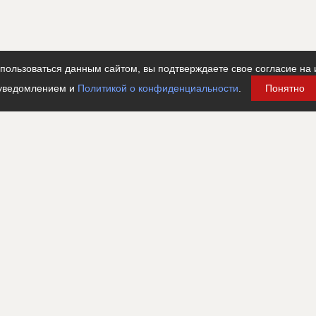
???????????????????????????????????????????????????
???????????????????????????????????????????????????
???????????????????????????????????????????????????
???????????????????????????????????????????????????
???????????????????????????????????????????????????
ользоваться данным сайтом, вы подтверждаете свое согласие на 
???????????????????????????????????????????????????
уведомлением и
Политикой о конфиденциальности
.
Понятно
???????????????????????????????????????????????????
???????????????????????????????????????????????????
??????????????????????