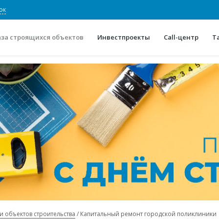
ок
аза строящихся объектов
Инвестпроекты
Call-центр
Т
О проекте
Конкурентные преимуще
Отзывы
Горячие объек
Глоссарий
Новости
и объектов строительства
Капитальный ремонт городской поликлиники