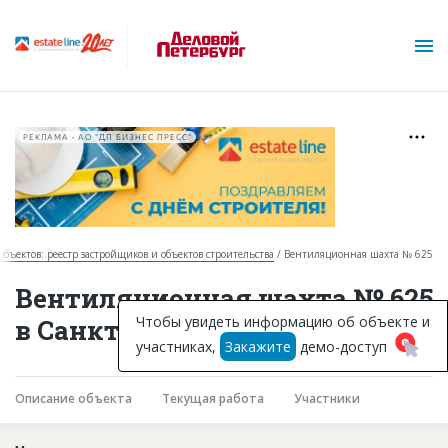
РЕКЛАМА • АО "ДП БИЗНЕС ПРЕСС"
объектов: реестр застройщиков и объектов строительства
Вентиляционная шахта № 625
О проекте
Вентиляционная шахта № 625
Горячие объекты
Чтобы увидеть информацию об объекте и
в Санкт-Петербурге
участниках,
Закажите
демо-доступ
База строящихся объектов
Инвестпроекты
Описание объекта
Текущая работа
Участники
Глоссарий