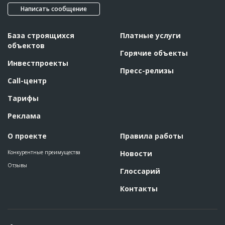
Дата обновления
??????????
Написать сообщение
Описание
????????????????????????????????????????????????????
Этап строительства
Нулевой цикл
База строящихся
Платные услуги
объектов
Ответственный
???????????????????????????????????????????????
Горячие объекты
???????????????????????????????????????????????
?????
Инвестпроекты
Пресс-релизы
Call-центр
ID
59065
Название
Предстоит проходка шахты
Тарифы
Дата обновления
??????????
Реклама
Описание
??????????????????????????????????????????????????????????
???????????????????????????????????
О проекте
Правила работы
Этап строительства
Нулевой цикл
Конкурентные преимущества
Новости
ID
54133
Отзывы
Глоссарий
Название
Огорожена территория для строительства
вентиляционной шахты
Контакты
Дата обновления
??????????
Описание
??????????????????????????????????????????????????????????
??????????????????????