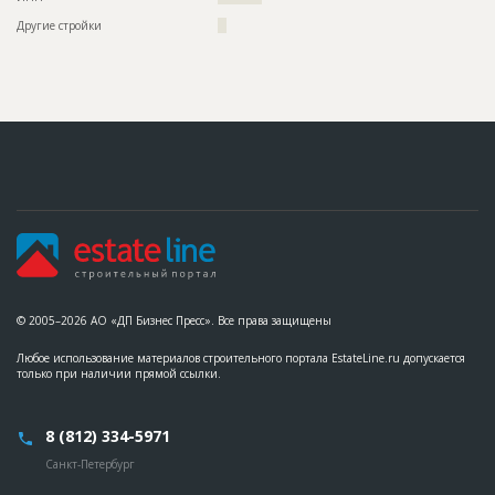
Название
Гидроизоляция стен шахты
Другие стройки
??
Дата обновления
??????????
Описание
??????????????????????????????????????????????????????????
?????????????????????????????????????
Этап строительства
Нулевой цикл
Ответственный
???????????????????????????????????????????????
???????????????????????????????????????????????
?????
ID
66249
Название
Отливка стен вентиляционной шахты
Дата обновления
??????????
Описание
??????????????????????????????????????????????????????????
???????????????????
© 2005–2026 АО «ДП Бизнес Пресс». Все права защищены
Этап строительства
Нулевой цикл
Любое использование материалов строительного портала EstateLine.ru допускается
Ответственный
???????????????????????????????????????????????
только при наличии прямой ссылки.
???????????????????????????????????????????????
?????
8 (812) 334-5971
ID
62772
Санкт-Петербург
Название
Проходка ствола шахты