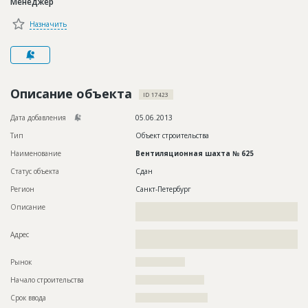
Менеджер
Новости
Назначить
Платные услуги
Пресс-релизы
Правила работы
Описание объекта
ID 17423
Контакты
Дата добавления
05.06.2013
Тип
Объект строительства
Личный кабинет
Наименование
Вентиляционная шахта № 625
Статус объекта
Сдан
Регион
Санкт-Петербург
Описание
??????????????????????????????????????????????????????????
????????????????????????????????
Адрес
??????????????????????????????????????????????????????????
???
Рынок
??????????????????
Начало строительства
????????????????????
Срок ввода
?????????????????????