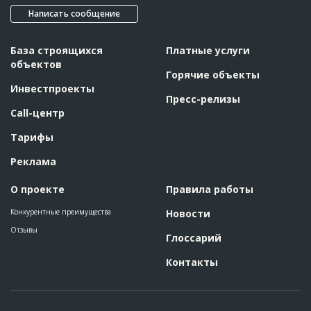
Написать сообщение
Этап строительства
Общестроительные работы
ID
53886
База строящихся
Платные услуги
объектов
Название
Забивка свай при строительстве жилого
Горячие объекты
комплекса
Инвестпроекты
Дата обновления
??????????
Пресс-релизы
Call-центр
Описание
??????????????????????????????????????????????????????????
??????????????????????????????????????????????????????????
??????????????????????????????????????????????????????????
Тарифы
??????????????????????????????????????????????????????????
??????????????????????????????????????????????????????????
Реклама
??????????????????????????????????????????????????????????
??????????????????????????????????????????????????????????
??????????????????????????????????????????????????????????
О проекте
Правила работы
??????????????????????????????????????????????????????????
????????????????????????????????????????????????????????
Конкурентные преимущества
Новости
Этап строительства
Нулевой цикл
Отзывы
Глоссарий
Контакты