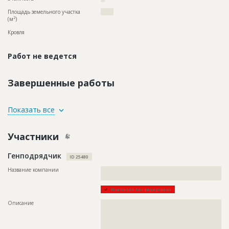
Площадь земельного участка
?????
2
(м
)
Кровля
Работ не ведется
Завершенные работы
ID
87255
Показать все
Название
Внутренние работы при строительстве одного
из зданий жилого комплекса
Участники
Дата обновления
??????????
Генподрядчик
Описание
??????????????????????????????????????????????????????????
ID 25480
????????????????????????????
Название компании
??????????????????????????????????????????????????????????
Этап строительства
Внутренние и отделочные работы
??????????????????????????????
Ответственный
???????????????????????????????????????????????
Компания ликвидирована
???????????????????????????????????????????????
???????????????????????????????????????????????
Описание
??????????????????????????????????????????????????????????
??????
??????????????????????????????????????????????????????????
??????????????????????????????????????????????????????????
??????????????????????????????????????????????????????????