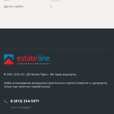
Дата обновления
??????????
Другие стройки
??
Описание
??????????????????????????????????????????????????????????
??????????????????????????????????????????????????????????
??????????????????????????????????????????????????????????
??????????????????????????????????????????????????????????
??????????????????????????????????????????????????????????
??????????????????????????????????????????????????????????
??????????????????????????????????????????????????????????
??????????????????????????????????????????????????????????
??????????????????????????????????????????????????????????
??????????????????????????????
Этап строительства
Общестроительные работы
ID
58531
Название
Монтаж 3-го этажа при строительстве жилого
комплекса
© 2005–2026 АО «ДП Бизнес Пресс». Все права защищены
Дата обновления
??????????
Описание
??????????????????????????????????????????????????????????
Любое использование материалов строительного портала EstateLine.ru допускается
??????????????????????????????????????????????????????????
только при наличии прямой ссылки.
??????????????????????????????????????????????????????????
??????????????????????????????????????????????????????????
??????????????????????????????????????????????????????????
??????????????????????????????????????????????????????????
8 (812) 334-5971
??????????????????????????????????????????????????????????
??????????????????????????????????????????????????????????
Санкт-Петербург
??????????????????????????????????????????????????????????
????????????????????????????