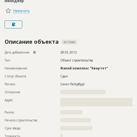
Менеджер
Новости
Назначить
Платные услуги
Пресс-релизы
Правила работы
Описание объекта
ID 17330
Контакты
Дата добавления
28.05.2013
Тип
Объект строительства
Личный кабинет
Наименование
Жилой комплекс "Квартет"
Статус объекта
Сдан
Регион
Санкт-Петербург
Описание
?????????????????????????????????????
Адрес
??????????????????????????????????????????????????????????
???????????????????????????????
Рынок
??????????????????
Начало строительства
????????????????????
Срок ввода
?????????????????????
Этажность
??