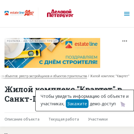
РЕКЛАМА • АО "ДП БИЗНЕС ПРЕСС"
хся объектов: реестр застройщиков и объектов строительства
Жилой комплекс "Квартет"
О проекте
Жилой комплекс "Квартет" в
Горячие объекты
Чтобы увидеть информацию об объекте и
Санкт-Петербурге
участниках,
Закажите
демо-доступ
База строящихся объектов
Инвестпроекты
Описание объекта
Текущая работа
Участники
Глоссарий