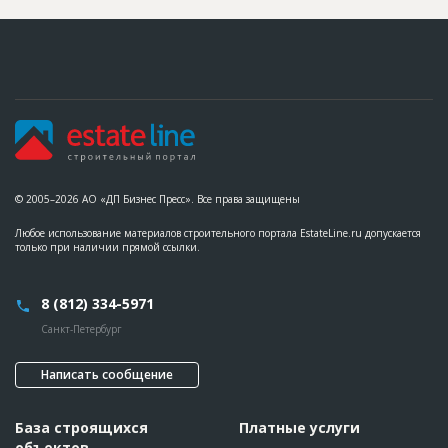
??????????????????????????????????????????????????????????
??????????????????????????????????????????????????????????
??????????????????????????????????????????????????????????
??????????????????????????????????????????????????????????
??????????????????????????????????????????????????????????
??????????????????????????????
ID
110420
Название
Утепление фасада при строительстве апарт-
отеля
Дата обновления
??????????
© 2005–2026 АО «ДП Бизнес Пресс». Все права защищены
Описание
??????????????????????????????????????????????????????????
???????????????????????????????????????????????????????
Любое использование материалов строительного портала EstateLine.ru допускается
Этап строительства
Фасадные работы и остекление
только при наличии прямой ссылки.
Ответственный
???????????????????????????????????????????????
???????????????????????????????????????????????
???????????????????????????????????????????????
8 (812) 334-5971
???????????????????????????????????????????????
???????????????????????????????????????????????
Санкт-Петербург
???????????????????????????????????????????????
???????????????????????????????????????????????
??????????????????????????????
Написать сообщение
Предполагаемые потребности
??????????????????????????????????????????????????????????
??????????????????????????????????????????????????????????
??????????????????????????????????????????????????????????
База строящихся
Платные услуги
??????????????????????????????????????????????????????????
объектов