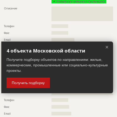
Информация проверена и подтверждена
Описание
??????????????????????????????????????????????????????????
??????????????????????????????????????????????????????????
Описание
??????????????????????????????????????????????????????????
?????????????????????????????
??????????????????????????????????????????????????????????
??????????????????????????????????????????????????????????
Этап строительства
Внутренние и отделочные работы
???????????????????????????
Ответственный
???????????????????????????????????????????????
Телефон
????????????????
???????????????????????????????????????????????
???????????????????????????????????????????????
Факс
????????????????
???????????????????????????????????????????????
???????????????????????????????????????????????
Email
??????????????????????
???????????????????????????????????????????????
×
???????????????????????????????????????????????
Сайт
???????????????????
4 объекта Московской области
??????????????????????????????
Местоположение
??????????????????????????????????
Предполагаемые потребности
??????????????????????????????????????????????????????????
Получите подборку объектов по направлениям: жилые,
??????????????????????????????????????????????????????????
??????????????????????????????????????????????????????????
коммерческие, промышленные или социально-культурные
Застройщик
ID 413484
??????????????????????????????????????????????????????????
проекты.
??????????????????????????????????????????????????????????
Название компании
??????????????????????????????????????????????????????????
??????????????????????????????????????????????????????????
????????????????????
??????????????????????????????????????????????????????????
??????????????????????????????????????????????????????????
Получить подборку
Информация проверена и подтверждена
??????????????????????????????????????????????????????????
??????????????????????????????????????????????????????????
Описание
??????????????????????????????????????????????????????????
??????????????????????????????????????????????????????????
??????????????????????????????????????
??????????????????????????????????????????????????????????
Телефон
????????????????
??????????????????????????????????????????????????????????
???????????????????????????????????????????????????????
Факс
?????????????????
Email
???????????????????
ID
125246