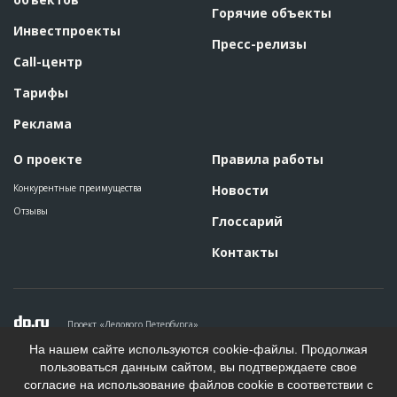
??????????????????????????????????????????????????????????
Горячие объекты
??????????????????????????????????????????????????????????
Инвестпроекты
??????????????????????????????????????????????????????????
??????????????????????????????????????????????????????????
Пресс-релизы
??????????????????????????????????????????????????????????
Call-центр
??????????????????????????????????????????????????????????
??????????????????????????????????????????????????????????
Тарифы
??????????????????????????????????????????????????????????
??????????????????????????????????????????????????????????
??????????????????????????????????????????????????????????
Реклама
??????????????????????????????????????????????????????????
???????????????????????
О проекте
Правила работы
ID
103014
Конкурентные преимущества
Новости
Название
Отливка тех.этажа при строительстве апарт-
Отзывы
отеля
Глоссарий
Дата обновления
??????????
Контакты
Описание
??????????????????????????????????????????????????????????
??????????????????????????????????????????????????????????
?????????????????
Этап строительства
Фасадные работы и остекление
Проект «Делового Петербурга»
Ответственный
???????????????????????????????????????????????
???????????????????????????????????????????????
Политика конфиденциальности
На нашем сайте используются cookie-файлы. Продолжая
???????????????????????????????????????????????
Пользовательское соглашение
пользоваться данным сайтом, вы подтверждаете свое
??????????????
На информационном ресурсе применяются рекомендательные
согласие на использование файлов cookie в соответствии с
технологии. Подробнее.
Предполагаемые потребности
??????????????????????????????????????????????????????????