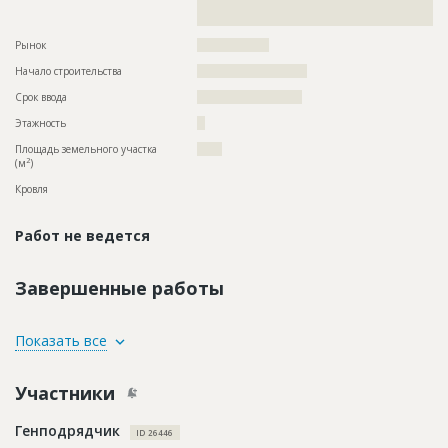
??????????????????????????????????????????????????????????
??????????????
Рынок
??????????????????
Начало строительства
??????????????????????
Срок ввода
?????????????????????
Этажность
??
Площадь земельного участка
?????
2
(м
)
Кровля
Работ не ведется
Завершенные работы
ID
138319
Показать все
Название
Отделка помещений
Участники
Дата обновления
??????????
Описание
??????????????????????????????????????????????????????????
Генподрядчик
????????????????????????????
ID 26446