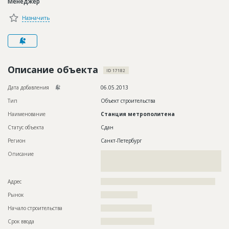
Менеджер
Новости
Назначить
Платные услуги
Пресс-релизы
Правила работы
Описание объекта
ID 17182
Контакты
Дата добавления
06.05.2013
Тип
Объект строительства
Личный кабинет
Наименование
Станция метрополитена
Статус объекта
Сдан
Регион
Санкт-Петербург
Описание
??????????????????????????????????????????????????????????
??????????????????????????????????????????????????????????
???????????????????????????????
Адрес
????????????????????????????????????????????????????????
Рынок
??????????????????
Начало строительства
????????????????????
Срок ввода
?????????????????????