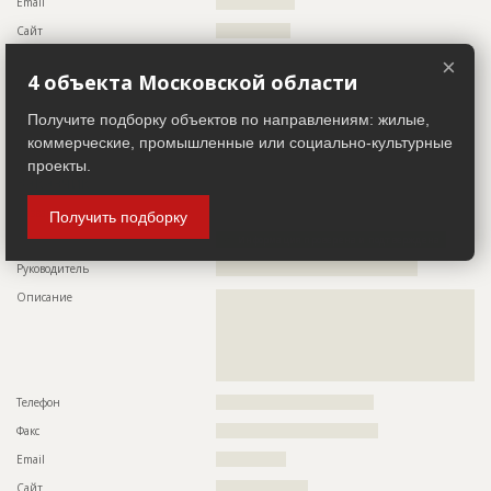
Email
??????????????????
???????????????????????????????
Сайт
?????????????????
Предполагаемые потребности
??????????????????????????????????????????????????????????
??????????????????????????????????????????????????????????
Местоположение
??????????????????????????????????????????????????????????
×
??????????????????????????????????????????????????????????
?
4 объекта Московской области
??????????????????????????????????????????????????????????
??????????????????????????????????????????????????????????
ИНН
??????????
??????????????????????????????????????????????????????????
Получите подборку объектов по направлениям: жилые,
??????????????????????????????????????????????????????????
Другие стройки
?
коммерческие, промышленные или социально-культурные
??????????????????????????????????????????????????????????
??????????????????????????????????????????????????????????
проекты.
??????????????????????????????????????????????????????????
Заказчик
ID 26048
??????????????????????????????????????????????????????????
??????????????????????????????????????????????????????????
Название компании
???????????????????????????????????????????????????
Получить подборку
??????????????????????????????????????????????????????????
???????????????????????????????????????????????????????
Информация проверена и подтверждена
Руководитель
??????????????????????????????????????????????
ID
103325
Описание
??????????????????????????????????????????????????????????
??????????????????????????????????????????????????????????
Название
Продолжаются внутренние работы при
??????????????????????????????????????????????????????????
строительстве станции метро
??????????????????????????????????????????????????????????
Дата обновления
??????????
??????????????????????????????????????????????????????????
?
Описание
??????????????????????????????????????????????????????????
??????????????????????????????????????????????????????????
Телефон
????????????????????????????????????
???????????????????????????????????????????????
Факс
?????????????????????????????????????
Этап строительства
Внутренние и отделочные работы
Email
????????????????
Ответственный
???????????????????????????????????????????????
Сайт
?????????????????????
???????????????????????????????????????????????