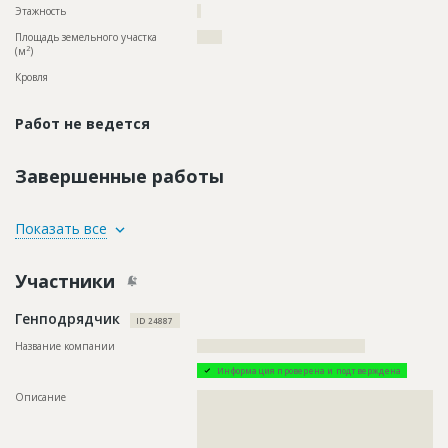
Этажность
?
Площадь земельного участка
?????
2
(м
)
Кровля
Работ не ведется
Завершенные работы
ID
118806
Показать все
Название
Внутренние работы
Участники
Дата обновления
??????????
Описание
??????????????????????????????????????????????????????????
Генподрядчик
??????????????????????????????????????????????????????????
ID 24887
?????????????????????????????????????????????????
Название компании
??????????????????????????????????????????
Этап строительства
Внутренние и отделочные работы
Информация проверена и подтверждена
Ответственный
???????????????????????????????????????????????
???????????????????????????????????????????????
Описание
??????????????????????????????????????????????????????????
???????????????????????????????????????????????
??????????????????????????????????????????????????????????
???????????????????????????????????????????????
??????????????????????????????????????????????????????????
???????????????????????????????
??????????????????????????????????????????????????????????