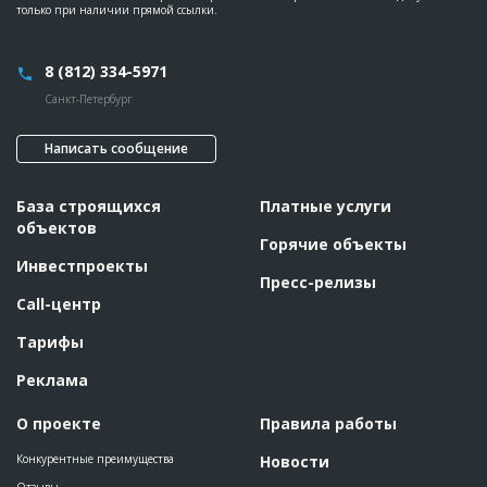
Описание
??????????????????????????????????????????????????????????
только при наличии прямой ссылки.
??????????????????????????????????????????????????????????
??????????????????
Этап строительства
Фасадные работы и остекление
8 (812) 334-5971
Ответственный
???????????????????????????????????????????????
Санкт-Петербург
???????????????????????????????????????????????
??????????????????????????????????????????
Предполагаемые потребности
??????????????????????????????????????????????????????????
Написать сообщение
??????????????????????????????????????????????????????????
??????????????????????????????????????????????????????????
??????????????????????????????????????????????????????????
База строящихся
Платные услуги
???????
объектов
Горячие объекты
ID
77859
Инвестпроекты
Пресс-релизы
Название
Кровельные работы при строительстве станции
метрополитена
Call-центр
Дата обновления
??????????
Тарифы
Описание
??????????????????????????????????????????????????????????
???????????????????????????????????
Реклама
Этап строительства
Общестроительные работы
О проекте
Правила работы
Предполагаемые потребности
?????????????????????
Конкурентные преимущества
Новости
ID
72293