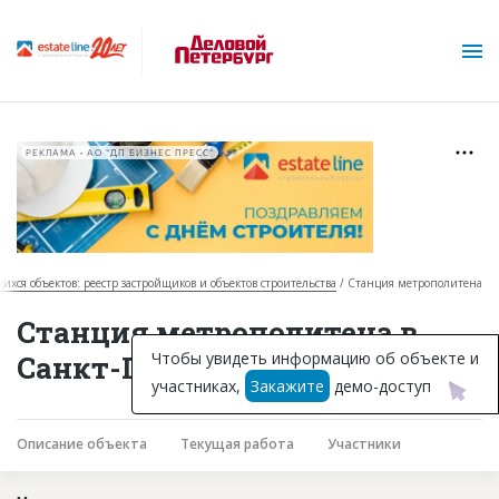
РЕКЛАМА • АО "ДП БИЗНЕС ПРЕСС"
щихся объектов: реестр застройщиков и объектов строительства
Станция метрополитена
О проекте
Станция метрополитена в
Горячие объекты
Чтобы увидеть информацию об объекте и
Санкт-Петербурге
участниках,
Закажите
демо-доступ
База строящихся объектов
Инвестпроекты
Описание объекта
Текущая работа
Участники
Глоссарий