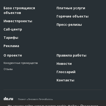
ID
77858
База строящихся
Платные услуги
объектов
Название
Монтаж сэндвич-панелей при строительстве
Горячие объекты
электродепо
Инвестпроекты
Дата обновления
??????????
Пресс-релизы
Описание
??????????????????????????????????????????????????????????
Call-центр
?????????????????????
Тарифы
Этап строительства
Общестроительные работы
Ответственный
???????????????????????????????????????????????
Реклама
???????????????????????????????????????????????
????????????????????????
О проекте
Правила работы
Предполагаемые потребности
??????????????????????????????????????????????????????????
?????????????????????????????????????????????????
Конкурентные преимущества
Новости
Отзывы
ID
72291
Глоссарий
Название
Монтаж металлических конструкций кровли
Контакты
Дата обновления
??????????
Описание
??????????????????????????????????????????????????????????
??????????????????????????????????????????????????????????
???
Проект «Делового Петербурга»
Этап строительства
Общестроительные работы
Политика конфиденциальности