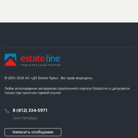
??????????????
Предполагаемые потребности
??????????????????????????????????????????????????????????
?????????????????????????????????????
ID
86596
Название
Строительство инженерных сетей для зданий
депо
Дата обновления
??????????
Описание
??????????????????????????????????????????????????????????
??????????????????????????????????????????????????????????
??????????????????????????????????????????????????????????
???????????????
© 2005–2026 АО «ДП Бизнес Пресс». Все права защищены
Этап строительства
Общестроительные работы
Ответственный
???????????????????????????????????????????????
Любое использование материалов строительного портала EstateLine.ru допускается
???????????????????????????????????????????????
только при наличии прямой ссылки.
???????????????????????????????????????????????
??????????????
Предполагаемые потребности
??????????????????????????????????????????????????????????
8 (812) 334-5971
??????????????????????????????????????????????????????????
??????????????????????????????????????????????????????????
Санкт-Петербург
??????????????????????????????????????????????????????????
??????????????????????????????????????????????????????????
??????????????????????????????????????????????????????????
Написать сообщение
?????????????????????????????????????