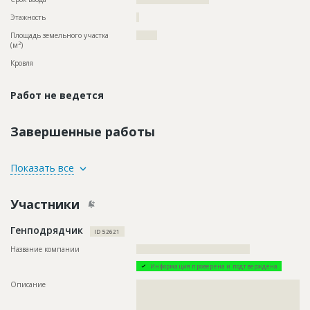
Этажность
?
Площадь земельного участка
??????
2
(м
)
Кровля
Работ не ведется
Завершенные работы
ID
118805
Показать все
Название
Благоустройство территории
Участники
Дата обновления
??????????
Описание
??????????????????????????????????????????????????????????
Генподрядчик
??????????????????????????????????????????????????????????
ID 52621
??????????
Название компании
?????????????????????????????????????????
Этап строительства
Внутренние и отделочные работы
Информация проверена и подтверждена
Ответственный
???????????????????????????????????????????????
???????????????????????????????????????????????
Описание
??????????????????????????????????????????????????????????
???????????????????????????????????????????????
??????????????????????????????????????????????????????????
??????????????????????????????????????????????
??????????????????????????????????????????????????????????