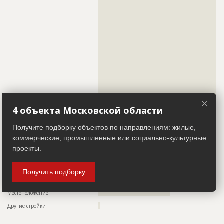
??????????????????????????????????????????????????????????
??????????????????????????????????????????????
??????????????????????????????????????????????????????????
??????????????????????????????????????????????????????????
Предполагаемые потребности
??????????????????????????????????????????????????????????
??????????????????????????????????????????????????????????
??????????????????????????????????????????????????????????
??????????????????????????????????????????????????????????
??????????????????????????????????????????????????????????
??????????????????????????????????????????????????????????
??????????????????????????????????????????????????????????
??????????????????????????????????????????????????????????
??????????????????????????????????????????????????????????
??????????????????????????????????????????????????????????
??????????????????????????????????????????????????????????
??????????????????????????????????????????????????????????
??????????????????????????????????????????????????????????
??????????????????????????????????????????????????????????
??????????????????????????????????????????????????????????
??????????????????????????????????????????????????????????
??????????????????????????????????????????????????????????
??????????????????????????????????????????????????????????
??????????????????????????????????????????????????????????
??????????????????????????????????????????????????????????
??????????????????????????????????????????????????????????
??????????????????????????????????????????????????????????
??????????????????????????????????????????????????????????
??????????????????????????????????????????????????????????
×
??????????????????????????????????????????????????????????
??????????????????????????????????????????????????????????
4 объекта Московской области
???????????????????????????????????????????????????????
??????????????????????????????????????????????????????????
??????????????????????????????????????????????????????????
Получите подборку объектов по направлениям: жилые,
?????????????????????????????????
ID
103324
коммерческие, промышленные или социально-культурные
Телефон
??????????????????????????????????????
Название
Продолжаются внутренние работы при
проекты.
строительстве здания депо
Факс
????????????????
Дата обновления
??????????
Email
????????????????????
Получить подборку
Описание
??????????????????????????????????????????????????????????
Сайт
?????????????????
??????????????????????????????????????????????????????????
??????????????????????????????????????
Местоположение
????????????????????????????????????
Этап строительства
Внутренние и отделочные работы
Другие стройки
?
Ответственный
???????????????????????????????????????????????
???????????????????????????????????????????????