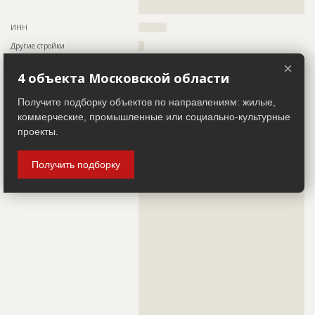
Описание
??????????????????????????????????????????????????????????
??????
??????????????????????????????????????????????????????????
??????????????????????????????????????????????????????????
ИНН
??????????
??????????????????????????????????????????????????????????
?????????
Другие стройки
??
Этап строительства
Общестроительные работы
×
4 объекта Московской области
Заказчик
ID 24806
Ответственный
???????????????????????????????????????????????
???????????????????????????????????????????????
Название компании
??????????????????????????????????????????????????????????
Получите подборку объектов по направлениям: жилые,
???????????????????????????????????????????????
?????
???????????????????
коммерческие, промышленные или социально-культурные
Информация проверена и подтверждена
Предполагаемые потребности
??????????????????????????????????????????????????????????
проекты.
??????????????????????????????????????????????????????????
Руководитель
????????????????????????????????????????????????????????
??????????????????????????????????????????????????????????
??????????????????????????????????????????????????????????
Описание
??????????????????????????????????????????????????????????
Получить подборку
?????????????????????????????????????????????????????
??????????????????????????????????????????????????????????
??????????????????????????????????????????????????????????
??????????????????????????????????????????????????????????
ID
70954
??????????????????????????????????????????????????????????
??????????????????????????????????????????????????????????
Название
Отливка 12-го этажа при строительстве одного
??????????????????????????????????????????????????????????
из домов жилого комплекса
??????????????????????????????????????????????????????????
??????????????????????????????????????????????????????????
Дата обновления
??????????
??????????????????????????????????????????????????????????
??????????????????????????????????????????????????????????
Описание
??????????????????????????????????????????????????????????
??????????????????????????????????????????????????????????
??????????????????????????????????????????????????????????
??????????????????????????????????????????????????????????
??????????????????????????????????????????????????????????
??????????????????????????????????????????????????????????
???????????????????????????????????????
??????????????????????????????????????????????????????????
??????????????????????????????????????????????????????????
Этап строительства
Общестроительные работы