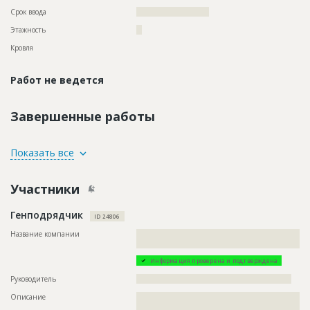
Срок ввода
?????????????????????
Этажность
??
Кровля
Работ не ведется
Завершенные работы
ID
78922
Показать все
Название
Внутренние работы при строительстве жилого
комплекса
Участники
Дата обновления
??????????
Генподрядчик
Описание
??????????????????????????????????????????????????????????
ID 24806
????????????????????????????
Название компании
??????????????????????????????????????????????????????????
Этап строительства
Внутренние и отделочные работы
?????
Ответственный
???????????????????????????????????????????????
Информация проверена и подтверждена
???????????????????????????????????????????????
???????????????????????????????????????????????
Руководитель
????????????????????????????????????????????????????????
????????????????????
Описание
??????????????????????????????????????????????????????????
Предполагаемые потребности
??????????????????????????????????????????????????????????
??????????????????????????????????????????????????????????