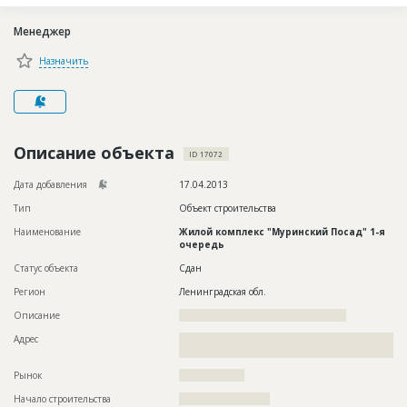
Новости
Менеджер
Платные услуги
Назначить
Пресс-релизы
Правила работы
Контакты
Описание объекта
ID 17072
Личный кабинет
Дата добавления
17.04.2013
Тип
Объект строительства
Наименование
Жилой комплекс "Муринский Посад" 1-я
очередь
Статус объекта
Сдан
Регион
Ленинградская обл.
Описание
??????????????????????????????????????????????
Адрес
??????????????????????????????????????????????????????????
??
Рынок
??????????????????
Начало строительства
????????????????????