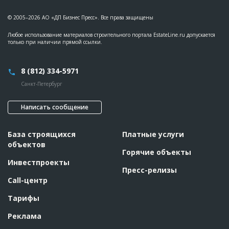
??????????????????????????????????????????????????????????
??????????????????????????????????????????????????????????
??????????????????????????????????????????????????????????
© 2005–2026 АО «ДП Бизнес Пресс». Все права защищены
??????????????????????????????????????????????????????????
??????????????????????????????????????????????????????????
Любое использование материалов строительного портала EstateLine.ru допускается
???????????????????????????????????????????
только при наличии прямой ссылки.
Этап строительства
Общестроительные работы
8 (812) 334-5971
ID
60500
Санкт-Петербург
Название
Отливка 6-го этажа при строительстве жилого
комплекса
Дата обновления
??????????
Написать сообщение
Описание
??????????????????????????????????????????????????????????
??????????????????????????????????????????????????????????
База строящихся
Платные услуги
??????????????????????????????????????????????????????????
??????????????????????????????????????????????????????????
объектов
??????????????????????????????????????????????????????????
Горячие объекты
??????????????????????????????????????????????????????????
Инвестпроекты
??????????????????????????????????????????????????????????
Пресс-релизы
??????????????????????????????????????????????????????????
?????????????????????????????
Call-центр
Этап строительства
Общестроительные работы
Тарифы
ID
56017
Реклама
Название
Отливка цоколя при строительстве жилого