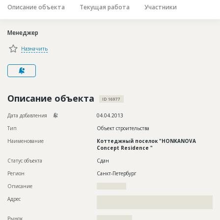
Описание объекта
Текущая работа
Участники
Новости
Платные услуги
Менеджер
Пресс-релизы
Назначить
Правила работы
Контакты
Описание объекта
Личный кабинет
ID 16977
Дата добавления
04.04.2013
Тип
Объект строительства
Наименование
Коттеджный поселок "HONKANOVA
Concept Residence "
Статус объекта
Сдан
Регион
Санкт-Петербург
Описание
???????????????
Адрес
??????????????????????????????????????????????????????????
?????????????????????????????????
Рынок
??????????????????