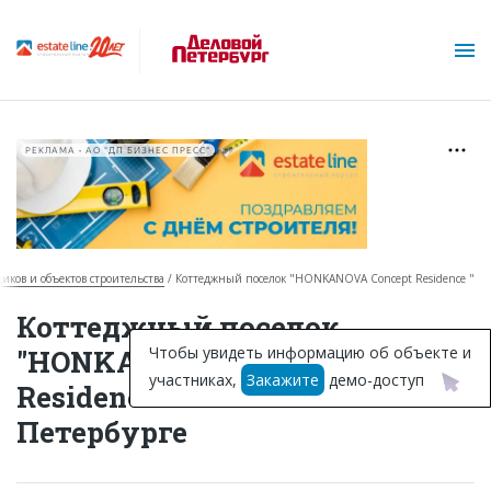
РЕКЛАМА • АО "ДП БИЗНЕС ПРЕСС"
щиков и объектов строительства
Коттеджный поселок "HONKANOVA Concept Residence "
О проекте
Коттеджный поселок
Горячие объекты
Чтобы увидеть информацию об объекте и
"HONKANOVA Concept
участниках,
Закажите
демо-доступ
База строящихся объектов
Residence " в Санкт-
Петербурге
Инвестпроекты
Глоссарий