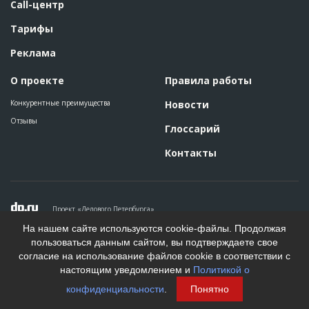
Call-центр
Тарифы
Реклама
О проекте
Правила работы
Конкурентные преимущества
Новости
Отзывы
Глоссарий
Контакты
Проект «Делового Петербурга»
Политика конфиденциальности
На нашем сайте используются cookie-файлы. Продолжая
Пользовательское соглашение
пользоваться данным сайтом, вы подтверждаете свое
На информационном ресурсе применяются рекомендательные
согласие на использование файлов cookie в соответствии с
технологии. Подробнее.
настоящим уведомлением и
Политикой о
Создание сайта
конфиденциальности
.
Понятно