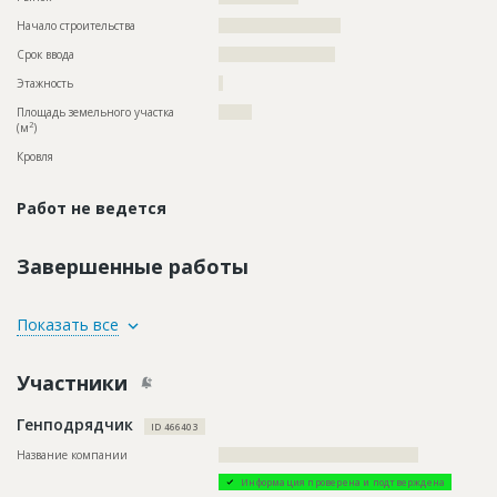
Начало строительства
??????????????????????
Срок ввода
?????????????????????
Этажность
?
Площадь земельного участка
??????
2
(м
)
Кровля
Работ не ведется
Завершенные работы
ID
90048
Показать все
Название
Благоустройство территории при строительстве
коттеджного поселка
Участники
Дата обновления
??????????
Генподрядчик
Описание
??????????????????????????????????????????????????????????
ID 466403
????????????????????????????
Название компании
?????????????????????????????????????????????
Этап строительства
Внутренние и отделочные работы
Информация проверена и подтверждена
Ответственный
???????????????????????????????????????????????