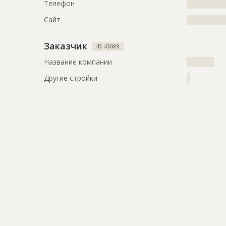
Телефон
?????????????
?????????????
?????????????
Сайт
?????????????
?????????????
?????????????
Заказчик
ID 43089
Этап строительства
Изыскател
Название компании
?????????
Другие стройки
?
ID
52603
Название
Огорожена 
комплекса
Дата обновления
??????????
Описание
?????????????
?????????????
?????????????
?????????????
?????????????
?????????????
?????????????
?????????????
?????????????