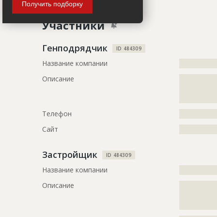
Получить подборку
Название
Внутренние
Участники
торгового 
Дата обновления
??????????
Генподрядчик
ID 484309
Описание
?????????????
Название компании
?????????????
?????????????
?????????????
Описание
?????????????
?????????????
Этап строительства
Внутренни
???
Предполагаемые потребности
?????????????
Телефон
?????????????
ID
57425
Сайт
?????????????
Название
Согласован
Застройщик
ID 484309
Дата обновления
??????????
Название компании
?????????????
Описание
?????????????
?????????????
Описание
?????????????
?????????????
?????????????
?????????????
???
?????????????