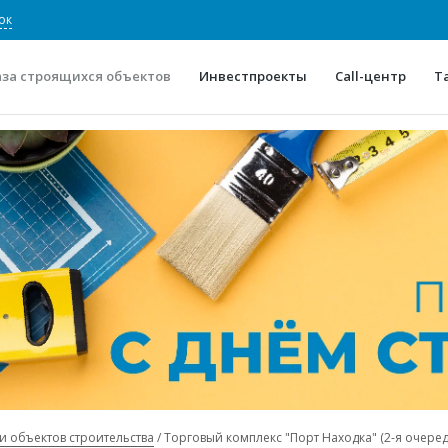
ок
аза строящихся объектов
Инвестпроекты
Call-центр
Т
О проекте
Конкурентные преимуще
Отзывы
Горячие объек
Глоссарий
Новости
и объектов строительства
Торговый комплекс "Порт Находка" (2-я очеред