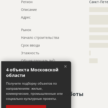
Регион
Санкт-Пете
Описание
?????????????
Адрес
?????????????
?????????????
Рынок
?????????????
Начало строительства
???????????
Срок ввода
???????????
Этажность
?
2
Общая площадь (м
)
?????
×
Кровля
4 объекта Московской
области
Работ не ведется
Получите подборку объектов по
направлениям: жилые,
Завершенные работы
коммерческие, промышленные или
социально-культурные проекты.
ID
79742
Показать все