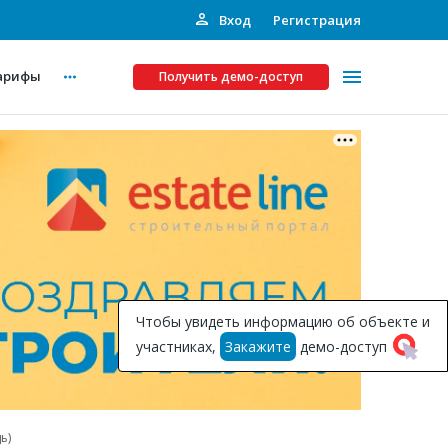
Вход
Регистрация
арифы
Получить демо-доступ
Платные услуги
ства
Рекламодателям
Call-центр
Инвестпроекты
ты
Чтобы увидеть информацию об объекте и
Подписка на Базу
участниках,
Закажите
демо-доступ
Пресс-релизы
Правила работы
ь)