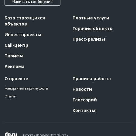
??????????????????????????????????????????????????????????
Написать сообщение
??????????????????????????????????????????????????????????
??????????????????????????????????????????????????????????
??????????????????????????????????????????????????????????
База строящихся
Платные услуги
??????????????????????????????????????????????????????????
??????????????????????????????????????????????????????????
объектов
??????????????????????????????????????????????????????????
Горячие объекты
??????????????????????????????????????????????????????????
Инвестпроекты
??????????????????????????????????????????????????????????
Пресс-релизы
??????????????????????????????????????????????????????????
??????????????????????????????????????????????
Call-центр
Этап строительства
Общестроительные работы
Тарифы
ID
57512
Реклама
Название
Монтаж 12-го этажа при строительстве жилого
комплекса
О проекте
Правила работы
Дата обновления
??????????
Конкурентные преимущества
Новости
Описание
??????????????????????????????????????????????????????????
??????????????????????????????????????????????????????????
Отзывы
Глоссарий
??????????????????????????????????????????????????????????
??????????????????????????????????????????????????????????
??????????????????????????????????????????????????????????
Контакты
??????????????????????????????????????????????????????????
??????????????????????????????????????????????????????????
??????????????????????????????????????????????????????????
??????????????????????????????????????????????????????????
??????????????????????????????????????????????????????????
??????????????????????????????????????????????????????????
Проект «Делового Петербурга»