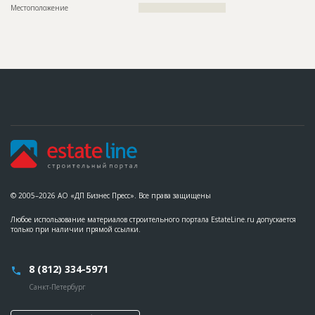
домов жилого комплекс
Местоположение
???????????????????????????????
Дата обновления
??????????
Описание
??????????????????????????????????????????????????????????
??????????????????????????????????????????????????????????
??????????????????????????????????????????????????????????
??????????????????????????????????????????????????????????
??????????????????????????????????????????????????????????
??????????????????????????????????????????????????????????
??????????????????????????????????????????????????????????
??????????????????????????????????????????????????????????
??????????????????????????????????????????????????????????
??????????????????????????????????????????????????????????
??????????????????????????????????????????????????????????
??????????????????????????????????????????????????????????
??????????????????????????????????????????????????????????
??????????????????????????????????????????????????????????
??????????????
© 2005–2026 АО «ДП Бизнес Пресс». Все права защищены
Этап строительства
Общестроительные работы
Любое использование материалов строительного портала EstateLine.ru допускается
только при наличии прямой ссылки.
ID
59980
Название
Монтаж 4-го этажа при строительстве жилого
комплекса
8 (812) 334-5971
Дата обновления
??????????
Санкт-Петербург
Описание
??????????????????????????????????????????????????????????
??????????????????????????????????????????????????????????