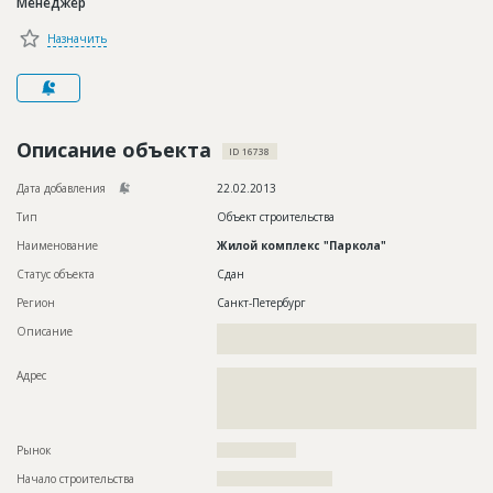
Менеджер
Новости
Назначить
Платные услуги
Пресс-релизы
Правила работы
Описание объекта
ID 16738
Контакты
Дата добавления
22.02.2013
Тип
Объект строительства
Личный кабинет
Наименование
Жилой комплекс "Паркола"
Статус объекта
Сдан
Регион
Санкт-Петербург
Описание
??????????????????????????????????????????????????????????
????????????????
Адрес
??????????????????????????????????????????????????????????
??????????????????????????????????????????????????????????
??????????????????????????????????????????????????????????
??????????????????????????
Рынок
??????????????????
Начало строительства
?????????????????????