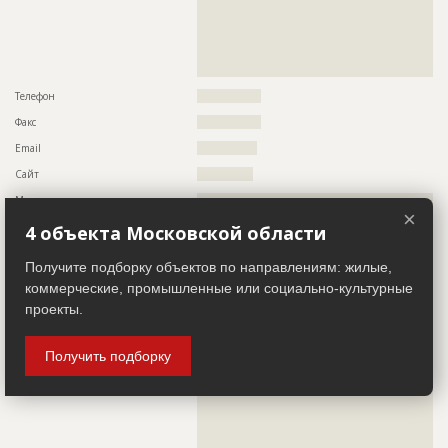
??????????????????????????????????????????????????????????
??????????????????????????????????????????????????????????
Описание
??????????????????????????????????????????????????????????
??????????????????????????????????????????????????????????
??????????????????????????????????????????????????????????
??????????????????????????????????????????????????????????
??????????????????????????????????????????????????????????
??????????????????????????????????????????????????????????
??????????????????????????????????????????????????????????
????????????????????????????????????????????????????????
????????????????????????????????
Телефон
????????????????
Этап строительства
Общестроительные работы
Факс
????????????????
Ответственный
???????????????????????????????????????????????
???????????????????????????????????????????????
Email
???????????????
????????????????????????
Сайт
??????????????
Предполагаемые потребности
??????????????????????????????????????????????????????????
??????????????????????????????????????????????????????????
Местоположение
??????????????????????????????????????????????????????????
??????????????????????????????????????????????????????????
×
???????
??????????????????????????????????????????????????????????
4 объекта Московской области
??????????????????????????????????????????????????????????
ИНН
??????????
??????????????????????????????????????????????????????????
?????????????????????????????????????????????????????????
Получите подборку объектов по направлениям: жилые,
Другие стройки
?
коммерческие, промышленные или социально-культурные
ID
69410
проекты.
Застройщик
ID 483835
Название
Утепление фасадов при строительстве одного
Название компании
?????????????????????????
из домов жилого комплекса
Получить подборку
Информация проверена и подтверждена
Дата обновления
??????????
Описание
??????????????????????????????????????????????????????????
Описание
??????????????????????????????????????????????????????????
??????????????????????????????????????????????????????????
?????????????????????????????????????????????????????
??????????????????????????????????????????????????????????
??????????????????????????????????????????????????????????
Этап строительства
Общестроительные работы
??????????????????????????????????????????????????????????