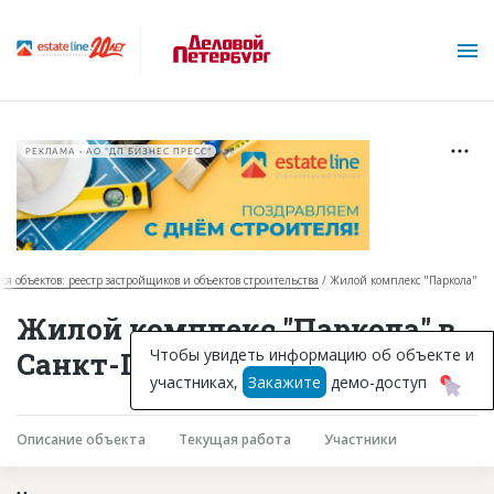
РЕКЛАМА • АО "ДП БИЗНЕС ПРЕСС"
ся объектов: реестр застройщиков и объектов строительства
Жилой комплекс "Паркола"
О проекте
Жилой комплекс "Паркола" в
Горячие объекты
Чтобы увидеть информацию об объекте и
Санкт-Петербурге
участниках,
Закажите
демо-доступ
База строящихся объектов
Инвестпроекты
Описание объекта
Текущая работа
Участники
Глоссарий