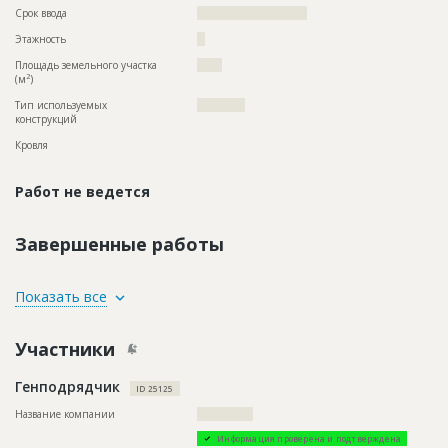
Срок ввода
??????????????????????
Этажность
??
Площадь земельного участка
?????
2
(м
)
Тип используемых
????????????
конструкций
Кровля
Работ не ведется
Завершенные работы
ID
76995
Показать все
Название
Внутренние работы при строительстве жилого
комплекса
Участники
Дата обновления
??????????
Генподрядчик
Описание
??????????????????????????????????????????????????????????
ID 25125
????????????????????????????????????????????????
Название компании
??????????????
Этап строительства
Внутренние и отделочные работы
Информация проверена и подтверждена