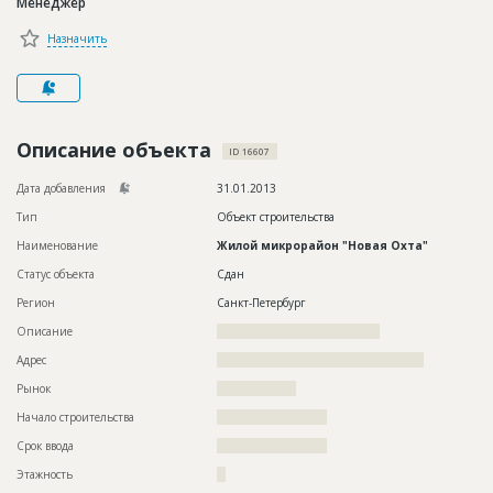
Менеджер
Новости
Назначить
Платные услуги
Пресс-релизы
Правила работы
Описание объекта
ID 16607
Контакты
Дата добавления
31.01.2013
Тип
Объект строительства
Личный кабинет
Наименование
Жилой микрорайон "Новая Охта"
Статус объекта
Сдан
Регион
Санкт-Петербург
Описание
?????????????????????????????????????
Адрес
???????????????????????????????????????????????
Рынок
??????????????????
Начало строительства
????????????????????
Срок ввода
????????????????????
Этажность
??