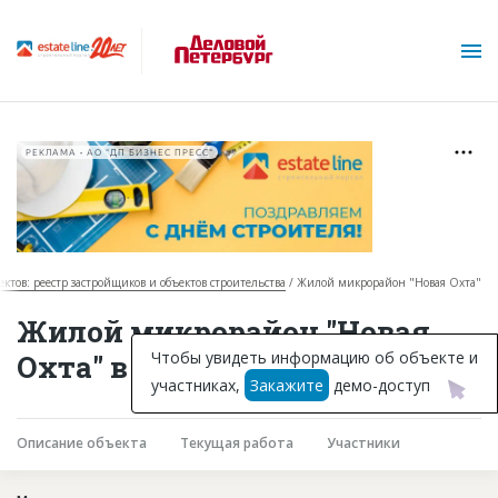
РЕКЛАМА • АО "ДП БИЗНЕС ПРЕСС"
ектов: реестр застройщиков и объектов строительства
Жилой микрорайон "Новая Охта"
О проекте
Жилой микрорайон "Новая
Горячие объекты
Чтобы увидеть информацию об объекте и
Охта" в Санкт-Петербурге
участниках,
Закажите
демо-доступ
База строящихся объектов
Инвестпроекты
Описание объекта
Текущая работа
Участники
Глоссарий