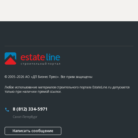
??????????????????????????????????????????????????????????
??????????????????????????????????????????????????????????
????????
ID
80932
Название
Монтаж 24-го этажа при строительстве одного
из домов жилого комплекса
Дата обновления
??????????
Описание
??????????????????????????????????????????????????????????
??????????????????????????????????????????????????????????
??????????????????????????????????????????????????????????
??????????????????????????
Этап строительства
Нулевой цикл
© 2005–2026 АО «ДП Бизнес Пресс». Все права защищены
Ответственный
???????????????????????????????????????????????
?????????????????????????????????????????????
Любое использование материалов строительного портала EstateLine.ru допускается
только при наличии прямой ссылки.
ID
77973
Название
Монтаж 12-го этажа при строительстве одного
8 (812) 334-5971
из домов жилого комплекса
Санкт-Петербург
Дата обновления
??????????
Описание
??????????????????????????????????????????????????????????
Написать сообщение
??????????????????????????????????????????????????????????
???????????