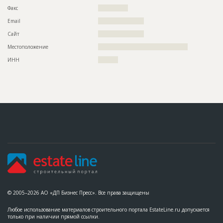
??????????????????????????????????????????????????????????
Факс
???????????????
??????????????????????????????????????????????????????????
??????????????????????????????????????????????????????????
Email
???????????????????????
??????????????????????????????????????????????????????????
??????????????????????????????????????????????????????????
Сайт
???????????????????????
??????????????????????????????????????????????????????????
Местоположение
?????????????????????????????????????????????
??????????????????????????????????????????????????????????
??????????????????????????????????????????????????????????
ИНН
??????????
??????????????????????????????????????????????????????????
??????????????????????????????????????????????????????????
???????????????????????
ID
110503
Название
Монтаж кровельных балок при строительстве
здания торгового комплекса
Дата обновления
??????????
Описание
??????????????????????????????????????????????????????????
??????????????????????????????????????????????????????????
????????????????????????????????
Этап строительства
Фасадные работы и остекление
Ответственный
???????????????????????????????????????????????
??????????????????????
© 2005–2026 АО «ДП Бизнес Пресс». Все права защищены
Предполагаемые потребности
??????????????????????????????????????????????????????????
??????????????????????????????????????????????????????????
Любое использование материалов строительного портала EstateLine.ru допускается
??????????????????????????????????????????????????????????
только при наличии прямой ссылки.