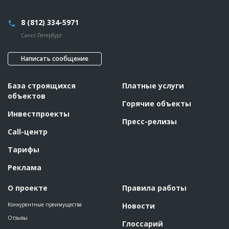
??????????????????????????????????????????????????????????
??????????????????????????????????????????????????????????
??????????????????????????????????????????????????????????
8 (812) 334-5971
??????????????????????????????????????????????????????????
??????????????????????????????????????????????????????????
Санкт-Петербург
??????????????????????????????????????????????????????????
??????????????????????????????????????????????????????????
??????????????????????????????????????????????????????????
??????????????????????????????????????????????????????????
Написать сообщение
??????????????????????????????????????????????????????????
??????????????????????????????????????????????????????????
??????????????????????????????????????????????????????????
База строящихся
Платные услуги
??????????????????????????????????????????????????????????
???????????????????????
объектов
Горячие объекты
Инвестпроекты
ID
103297
Пресс-релизы
Название
Продолжается отливка 3-го этажа при
Call-центр
строительстве торгового комплекса
Тарифы
Дата обновления
??????????
Описание
??????????????????????????????????????????????????????????
Реклама
Этап строительства
Общестроительные работы
О проекте
Правила работы
Ответственный
???????????????????????????????????????????????
???????????????????????????????????????????????
???????????????????????????????????????????????
Конкурентные преимущества
Новости
???????????????????????????????????????????????
Отзывы
????
Глоссарий