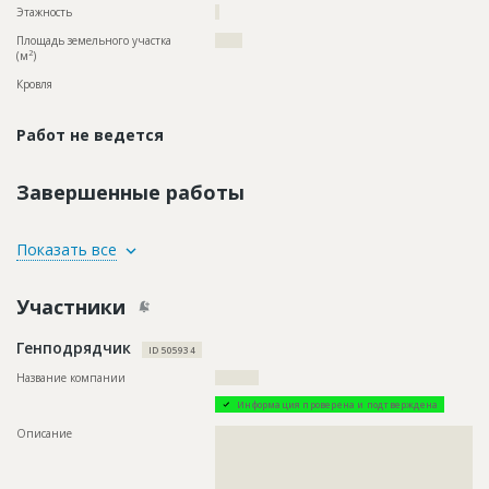
Этажность
?
Площадь земельного участка
?????
2
(м
)
Кровля
Работ не ведется
Завершенные работы
ID
131796
Показать все
Название
Отделка помещений
Участники
Дата обновления
??????????
Описание
??????????????????????????????????????????????????????????
Генподрядчик
????????????????????????????
ID 505934
Этап строительства
Внутренние и отделочные работы
Название компании
??????????
Ответственный
???????????????????????????????????????????????
Информация проверена и подтверждена
??????????????????????
Описание
??????????????????????????????????????????????????????????
Предполагаемые потребности
??????????????????????????????????????????????????????????
??????????????????????????????????????????????????????????
??????????????????????????????????????????????????????????
??????????????????????????????????????????????????????????
??????????????????????????????????????????????????????????
??????????????????????????????????????????????????????????