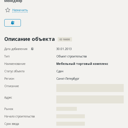
Менеджер
Новости
Назначить
Платные услуги
Пресс-релизы
Правила работы
Описание объекта
ID 16600
Контакты
Дата добавления
30.01.2013
Тип
Объект строительства
Личный кабинет
Наименование
Мебельный торговый комплекс
Статус объекта
Сдан
Регион
Санкт-Петербург
Описание
??????????????????????????????????????????????????????????
??????????????????????????
Адрес
??????????????????????????????????????????????????????????
???????????????????????????????????????????????????????
Рынок
??????????????????
Начало строительства
????????????????????
Срок ввода
????????????????????