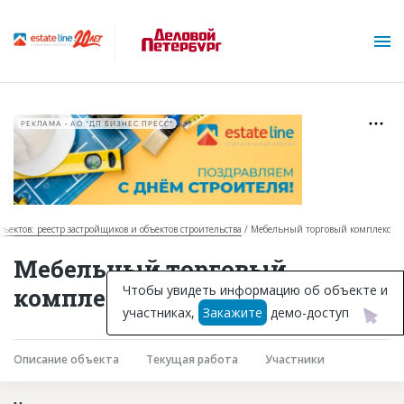
РЕКЛАМА • АО "ДП БИЗНЕС ПРЕСС"
бъектов: реестр застройщиков и объектов строительства
Мебельный торговый комплекс
О проекте
Мебельный торговый
Горячие объекты
Чтобы увидеть информацию об объекте и
комплекс в Санкт-Петербурге
участниках,
Закажите
демо-доступ
База строящихся объектов
Инвестпроекты
Описание объекта
Текущая работа
Участники
Глоссарий