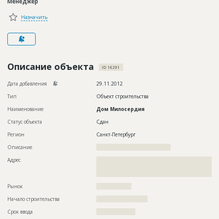
Менеджер
Новости
Назначить
Платные услуги
Пресс-релизы
Правила работы
Описание объекта
ID 16291
Контакты
Дата добавления
29.11.2012
Тип
Объект строительства
Личный кабинет
Наименование
Дом Милосердия
Статус объекта
Сдан
Регион
Санкт-Петербург
Описание
??????????????????????????????????????
Адрес
??????????????????????????????????????????????????????????
??????????????????????????????????????????????????????????
???????????????????????????????????????????????????
Рынок
??????????????????
Начало строительства
?????????????????????
Срок ввода
????????????????