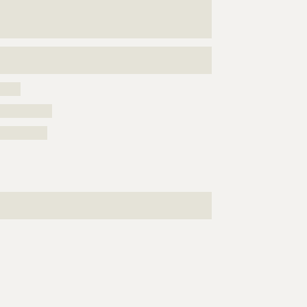
???????????????????????????????????????????????????
???????????????????????????????????????????????????
????????????
???????????????????????????????????????????????????
???????
?????
???????????
??????????
???????????????????????????????????????????????????
???????????????????