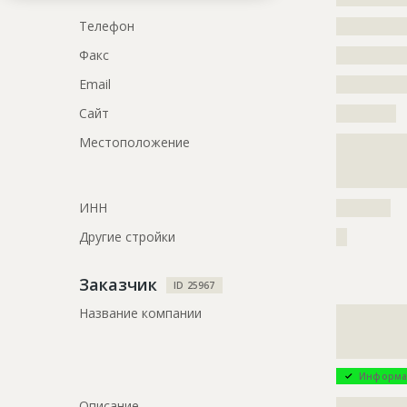
Дата обновления
??????????
Телефон
?????????????
Описание
?????????????
Факс
?????????????
?????????????
Email
?????????????
Этап строительства
Фасадные 
Сайт
???????????
Ответственный
???????????
Местоположение
?????????????
???????????
?????????????
???????????
?????????????
???????????
ИНН
??????????
Предполагаемые потребности
?????????????
?????????????
Другие стройки
??
?????????????
Заказчик
ID 25967
Название компании
?????????????
?????????????
?????????????
Информа
Описание
?????????????