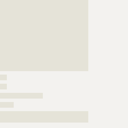
???????????????????????????????????????????????????
???????????????????????????????????????????????????
???????????????????????????????????????????????????
???????????????????????????????????????????????????
???????????????????????????????????????????????????
???????????????????????????????????????????????????
???????????????????????????????????????????????????
???????????????????????????????????????????????????
???????????????????????????????????????????????????
???????????????????????????????????????????????????
???????????????????????????????????????????????????
????????????
????
????
?????????????????????????
????????
???????????????????????????????????????????????????
?????????????????????????????????