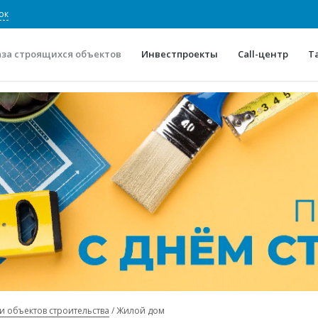
ок
аза строящихся объектов
Инвестпроекты
Call-центр
Т
О проекте
Конкурентные преимуще
Отзывы
Горячие объек
Глоссарий
Новости
и объектов строительства
Жилой дом