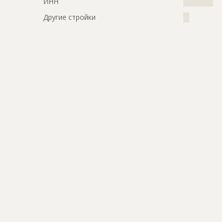
ИНН
??????????
Другие стройки
??