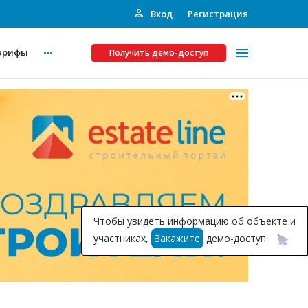
Вход
Регистрация
арифы
Получить демо-доступ
Платные услуги
ства
Рекламодателям
Call-центр
Инвестпроекты
ты
Чтобы увидеть информацию об объекте и
Подписка на Базу
участниках,
Закажите
демо-доступ
Пресс-релизы
Правила работы