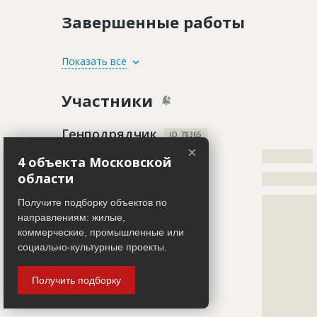
Завершенные работы
ID
2097939
Показать все
Название
Фасадные 
Участники
Дата обновления
??????????
Описание
?????????????
Генподрядчик
ID 78365
×
Этап строительства
Фасадные 
Название компании
????????????
4 объекта Московской
Ответственный
???????????
области
Руководитель
?????????????
???????????
Описание
?????????????
???????????
Получите подборку объектов по
?????????????
???????????
направлениям: жилые,
?????????????
коммерческие, промышленные или
Предполагаемые потребности
?????????????
?????????????
социально-культурные проекты.
?????????????
?????????????
?????????????
Получить подборку
?????????????
ID
1613521
?????????????
Название
Отделка ф
?