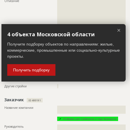
Описание
??????????????????????????????????????????????????????????
???????????????????????????????????????????????
??????????????????????????????????????????????????????????
???????????????????????????????????????????????
??????????????????????????????????????????????????????????
????????????????????????????????
??????????????????????????????????????????????????????????
Предполагаемые потребности
??????????????????????????????????????????????????????????
??????????????????????????????????????????????????????????
?????????????????????????????????????
??????????????????????????????????????????????????????????
?????????????
×
4 объекта Московской области
Телефон
?????????????????
Факс
?????????????????
Получите подборку объектов по направлениям: жилые,
Email
??????????????????????????????????????????????????????????
коммерческие, промышленные или социально-культурные
?????
проекты.
Сайт
?????????????
Местоположение
??????????????????????????????????????????????????????????
Получить подборку
????????????????????????????????????????????????????
ИНН
??????????
Другие стройки
?
Заказчик
ID 400191
Название компании
??????????????????????????????????????????????????????????
?????????????????????????????????
Информация проверена и подтверждена
Руководитель
??????????????????????????????????????????????????????????