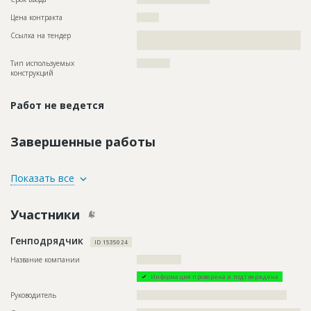
Цена контракта
????????
Ссылка на тендер
??????????????????????????????????????????????????????????
??????????????????????????????????????
Тип используемых
????????????
конструкций
Работ не ведется
Завершенные работы
ID
1508024
Показать все
Название
Подготовительные работы
Участники
Дата обновления
??????????
Описание
???????????????????????????????????????????????
Генподрядчик
ID 1535024
Этап строительства
Изыскательские работы и проектирование
Название компании
????????????????
Ответственный
???????????????????????????????????????????????
???????????????????????????????????????????????
Информация проверена и подтверждена
???????????????????????????????????????????????
???????????????????????????????????????????????
Руководитель
??????????????????????????????????????????????????????
???????????????????????????????????????????????