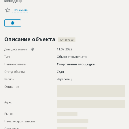
Менеджер
Новости
Назначить
Платные услуги
Пресс-релизы
Правила работы
Описание объекта
ID 1507993
Контакты
Дата добавления
11.07.2022
Тип
Объект строительства
Личный кабинет
Наименование
Спортивная площадка
Статус объекта
Сдан
Регион
Череповец
Описание
??????????????????????????????????????????????????????????
??????????????????????????????????????????????????????????
????
Адрес
??????????????????????????????????????????????????????????
????????????????????????????????????????????
Рынок
??????????????????
Начало строительства
??????????????????????
Срок ввода
?????????????????????