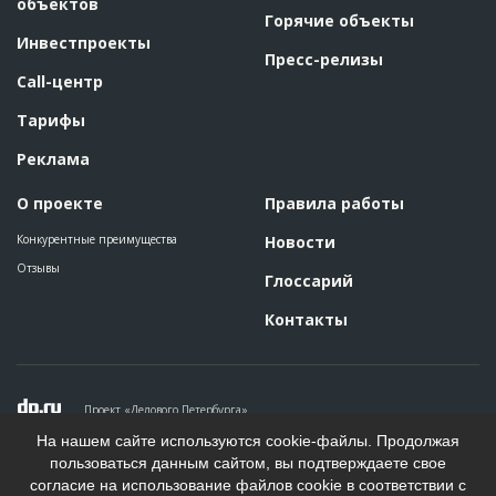
объектов
Горячие объекты
Инвестпроекты
Пресс-релизы
Call-центр
Тарифы
Реклама
О проекте
Правила работы
Конкурентные преимущества
Новости
Отзывы
Глоссарий
Контакты
Проект «Делового Петербурга»
Политика конфиденциальности
На нашем сайте используются cookie-файлы. Продолжая
Пользовательское соглашение
пользоваться данным сайтом, вы подтверждаете свое
На информационном ресурсе применяются рекомендательные
согласие на использование файлов cookie в соответствии с
технологии. Подробнее.