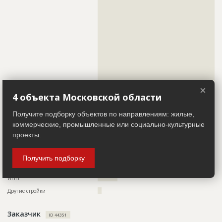
??????????????????????????????????????????????????????????
??????????????????????????????????????????????????????????
??????????????????????????????????????????????????????????
??????????????????????????????????????????????????????????
??????????????????????????????????????????????????????????
??????????????????????????????????????????????????????????
??????????????????????????????????????????????????????????
?????????????????????????????????????????????????????????
??????????????????????????????????????????????????????????
??????????????????????????????????????????????????????????
??????????????????????????????????????????????????????????
ID
1788244
??????????????????????????????????????????????????????????
??????????????????????????????????????????????????????????
Название
Кровельные работы
??????????????????????????????????????????????????????????
??????????????????????????????????????????????????????????
Дата обновления
??????????
??????????????????????????????????????????????????????????
Описание
??????????????????????????????????????????????????????????
??????????
×
??????????????????????????????????????
4 объекта Московской области
Телефон
?????????????????
Этап строительства
Фасадные работы и остекление
Факс
?????????????????
Получите подборку объектов по направлениям: жилые,
Ответственный
???????????????????????????????????????????????
коммерческие, промышленные или социально-культурные
Email
???????????????????
???????????????????????????????????????????????
???????????????????????????????????????????????
проекты.
Сайт
?????????????????????
???????????????????????????????????????????????
???????????????????????????????????????????????
Местоположение
??????????????????????????????????????????????????????????
???????????????????????????????????????????????
Получить подборку
??????????????????????????????????????????????????????????
????
???????????????
Предполагаемые потребности
??????????????????????????????????????????????????????????
ИНН
??????????
??????????????????????????????????????????????????????????
??????????????????????????????????????????????????????????
Другие стройки
??
??????????????????????????????????????????????????????????
???????????????
Заказчик
ID 44351