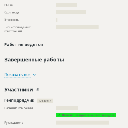
Рынок
??????????????????
Срок ввода
?????????????????????
Этажность
?
Тип используемых
?????????????????????????????????????
конструкций
Работ не ведется
Завершенные работы
ID
2299004
Показать все
Название
Отделка помещений
Участники
Дата обновления
??????????
Описание
??????????????????????????????????????????????????????????
Генподрядчик
?????????????????????????????
ID 519047
Этап строительства
Внутренние и отделочные работы
Название компании
???????????????????
Ответственный
???????????????????????????????????????????????
Информация проверена и подтверждена
???????????????????????????????????????????????
???????????????????????????????????????????????
Руководитель
??????????????????????????????????????????????
???????????????????????????????????????????????