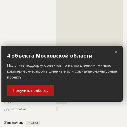
??????????????????????????????????????????????????????????
????????????????????????????????????????
??????????????????????????????????????????????????????????
??????????????????????????????????????????????????????????
??????????????????????????????????????????????????????????
ID
1787836
??????????????????????????????????????????????????????????
??????????????????????????????????????????????????????????
Название
Отделка фасада
??????????????????????????????????????????????????????????
??????????????????????????????????????????????????????????
Дата обновления
??????????
??????????????????????????????????????????????????????????
Описание
??????????????????????????????????????????????????????????
??????????????????????????????????????????????????????????
??????????????????????????????????????????????????
??????????????????????????????????????????????????????????
??????????????????????????????????????????????????????????
Этап строительства
Фасадные работы и остекление
??????????
×
4 объекта Московской области
Ответственный
???????????????????????????????????????????????
Телефон
?????????????????
???????????????????????????????????????????????
???????????????????????????????????????????????
Факс
?????????????????
Получите подборку объектов по направлениям: жилые,
???????????????????????????????????????????????
коммерческие, промышленные или социально-культурные
Email
???????????????????
???????????????????????????????????????????????
???????????????????????????????????????????????
проекты.
Сайт
?????????????????????
????
Местоположение
??????????????????????????????????????????????????????????
Предполагаемые потребности
??????????????????????????????????????????????????????????
Получить подборку
??????????????????????????????????????????????????????????
??????????????????????????????????????????????????????????
???????????????
??????????????????????????????????????????????????????????
??????????????????????????????????????????????????????????
ИНН
??????????
??????????????????????????????????????????????????????????
?????????
Другие стройки
??
ID
1475389
Заказчик
ID 44351