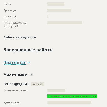
Рынок
??????????????????
Срок ввода
????????????????????
Этажность
?
Тип используемых
?????????????????????????????????????
конструкций
Работ не ведется
Завершенные работы
ID
2299011
Показать все
Название
Отделка помещений
Участники
Дата обновления
??????????
Описание
??????????????????????????????????????????????????????????
Генподрядчик
?????????????????????????????
ID 519047
Этап строительства
Внутренние и отделочные работы
Название компании
???????????????????
Ответственный
???????????????????????????????????????????????
Информация проверена и подтверждена
???????????????????????????????????????????????
???????????????????????????????????????????????
Руководитель
??????????????????????????????????????????????
???????????????????????????????????????????????