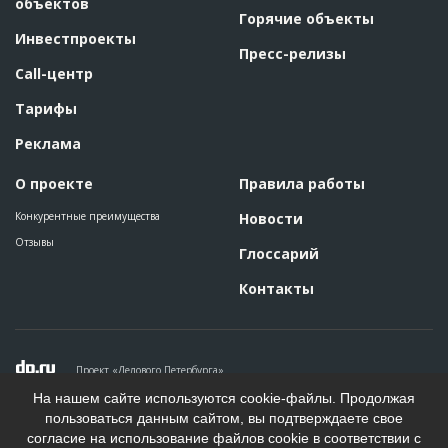
объектов
Горячие объекты
Инвестпроекты
Пресс-релизы
Call-центр
Тарифы
Реклама
О проекте
Правила работы
Конкурентные преимущества
Новости
Отзывы
Глоссарий
Контакты
Проект «Делового Петербурга»
Политика конфиденциальности
На нашем сайте используются cookie-файлы. Продолжая
Пользовательское соглашение
пользоваться данным сайтом, вы подтверждаете свое
На информационном ресурсе применяются рекомендательные
согласие на использование файлов cookie в соответствии с
технологии. Подробнее.