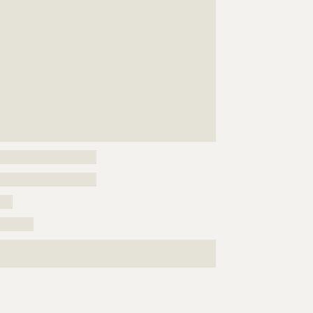
???????????????????????????????????????????????????
???????????????????????????????????????????????????
???????????????????????????????????????????????????
???????????????????????????????????????????????????
???????????????????????????????????????????????????
???????????????????????????????????????????????????
???????????????????????????????????????????????????
???????????????????????????????????????????????????
???????????????????????????????????????????????????
??????????????????????????????????????????????
???????????????????????
???????????????????????
???
????????
???????????????????????????????????????????????????
???????????????????????????????????????