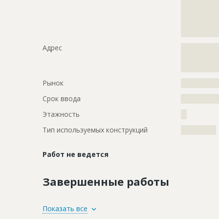
?????????????
?????????????
?????????????
?????????????
Адрес
?????????????
?????????????
?????????????
Рынок
?????????????
Срок ввода
???????????
Этажность
??
Тип используемых конструкций
????????????
Работ не ведется
Завершенные работы
ID
1787529
Показать все