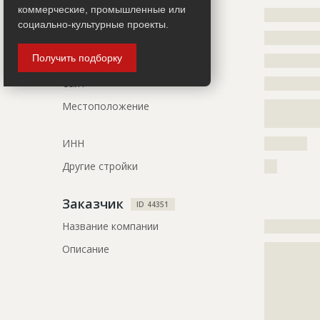
???????????
коммерческие, промышленные или
Телефон
?????????????
Предполагаемые потребности
?????????????
социально-культурные проекты.
Факс
?????????????
?????????????
?????????????
Получить подборку
Email
?????????????
?????????????
?????????????
Сайт
?????????????
?????????????
Местоположение
?????????????
?????????????
ИНН
??????????
Другие стройки
???
Заказчик
ID 44351
Название компании
?????????????
Описание
?????????????
?????????????
?????????????
?????????????
?????????????