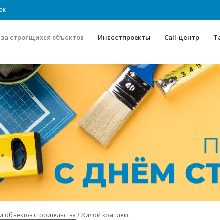
ок
аза строящихся объектов
Инвестпроекты
Call-центр
Т
О проекте
Конкурентные преимуще
Отзывы
Горячие объек
Глоссарий
Новости
и объектов строительства
Жилой комплекс