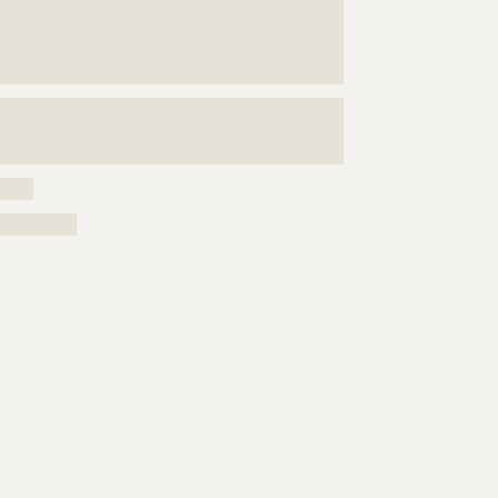
???????????????????????????????????????????????????
???????????????????????????????????????????????????
???????????????????????????????????????????????????
??????????????????????????????????????
???????????????????????????????????????????????????
???????????????????????????????????????????????????
?????????????????
?????
??????????