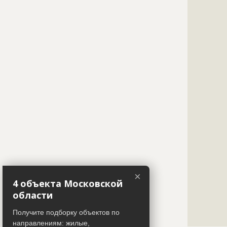
Описание
?????????????
?????????????
?????????????
?????????????
?????????????
?????????????
?????????????
?????????????
?????????????
?????????????
?????????????
?????????????
?????????????
?????????????
?????????????
?????????????
?????????????
?????????????
?????????????
?????????????
?????????????
?????????????
?????????????
?????????????
?????????????
?????????????
?????????????
?????????????
?????????????
?????????????
?????????????
?????????????
?????????????
Этап строительства
Общестрои
×
?????????????
4 объекта Московской
Ответственный
???????????
?????????????
области
???????????
?????????????
???????????
?????????????
Получите подборку объектов по
???????????
?????????????
направлениям: жилые,