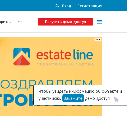
Вход
Регистрация
арифы
Получить демо-доступ
Платные услуги
ства
Рекламодателям
Call-центр
Инвестпроекты
ты
Чтобы увидеть информацию об объекте и
Подписка на Базу
участниках,
Закажите
демо-доступ
Пресс-релизы
Правила работы