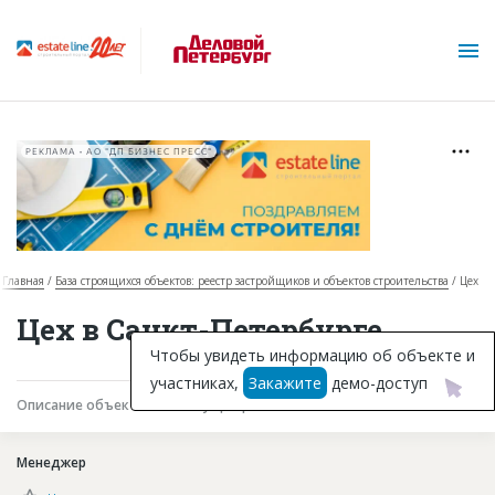
РЕКЛАМА • АО "ДП БИЗНЕС ПРЕСС"
Главная
База строящихся объектов: реестр застройщиков и объектов строительства
Цех
О проекте
Цех в Санкт-Петербурге
Горячие объекты
Чтобы увидеть информацию об объекте и
участниках,
Закажите
демо-доступ
База строящихся объектов
Описание объекта
Текущая работа
Участники
Инвестпроекты
Менеджер
Глоссарий