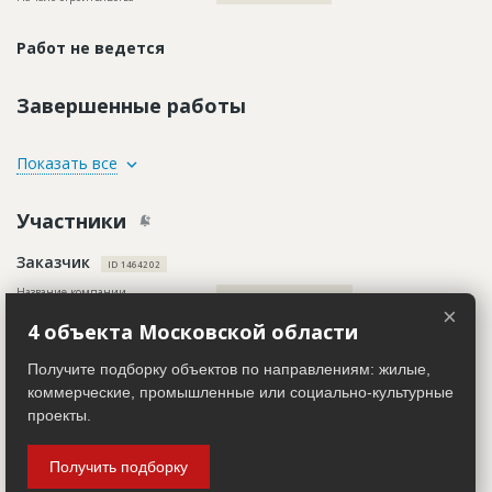
Работ не ведется
Завершенные работы
ID
1803939
Показать все
Название
Общестроительные работы
Участники
Дата обновления
??????????
Описание
??????????????????????????????????????????????
Заказчик
ID 1464202
Этап строительства
Общестроительные работы
Название компании
???????????????????????????????
Ответственный
???????????????????????????????????????????????
×
???????????????????????????????????????????????
Информация проверена и подтверждена
4 объекта Московской области
???????????????????????????????????????????????
???????????????
Руководитель
??????????????????????????????????????????????????
Получите подборку объектов по направлениям: жилые,
Предполагаемые потребности
??????????????????????????????????????????????????????????
Описание
??????????????????????????????????????????????????????????
коммерческие, промышленные или социально-культурные
???????????????
??????????????????????????????????????????????????????????
??????????????????????????????????????????????????????????
проекты.
??????????????????????????????????????????????????????????
??????????????????????????????????????????????????????????
ID
1464218
??????????????????????????????????????????????????????????
Получить подборку
Название
Подготовительные работы
??????????