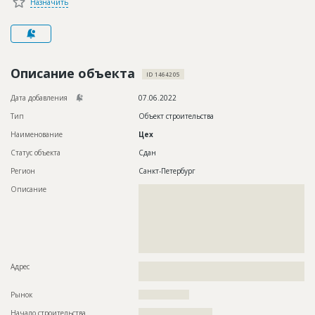
Назначить
Новости
Платные услуги
Пресс-релизы
Описание объекта
ID 1464205
Правила работы
Дата добавления
07.06.2022
Контакты
Тип
Объект строительства
Наименование
Цех
Личный кабинет
Статус объекта
Сдан
Регион
Санкт-Петербург
Описание
??????????????????????????????????????????????????????????
??????????????????????????????????????????????????????????
??????????????????????????????????????????????????????????
??????????????????????????????????????????????????????????
??????????????????????????????????????????????????????????
??????????????????????????????????????????????????????????
???????????????????????????????
Адрес
??????????????????????????????????????????????????????????
?????????????
Рынок
??????????????????
Начало строительства
?????????????????????