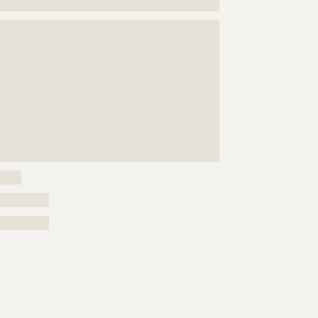
????????????????????????????????????????????????
???????????????????????????????????????????????????
???????????????????????????????????????????????????
???????????????????????????????????????????????????
???????????????????????????????????????????????????
???????????????????????????????????????????????????
???????????????????????????????????????????????????
???????????????????????????????????????????????????
???????????????????????????????????????????????????
???????????????????????????????????????????????????
???
?????
??????????
??????????