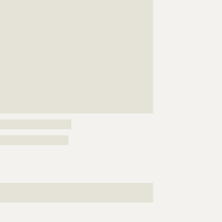
???????????????????????????????????????????????????
???????????????????????????????????????????????????
???????????????????????????????????????????????????
???????????????????????????????????????????????????
???????????????????????????????????????????????????
???????????????????????????????????????????????????
???????????????????????????????????????????????????
???????????????????????????????????????????????????
???????????????????????????????????????????????????
???????????????????????????????????????????????????
????????????????????????
???????????????????????
???????????????????????????????????????????????????
??????????????????????????????????