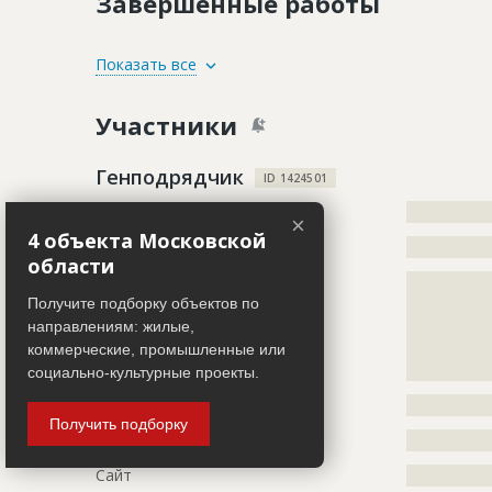
Завершенные работы
ID
1424533
Показать все
Название
Инженерна
Участники
Дата обновления
??????????
Описание
?????????????
Генподрядчик
ID 1424501
?????????????
Название компании
?????????????
?????????????
×
??
4 объекта Московской
Руководитель
?????????????
области
Этап строительства
Нулевой ци
Описание
?????????????
?????????????
Ответственный
???????????
Получите подборку объектов по
?????????????
???????????
направлениям: жилые,
?????????????
???????????
коммерческие, промышленные или
?????????????
???????????
социально-культурные проекты.
???????????
Телефон
?????????????
???????????
Получить подборку
Email
?????????????
Предполагаемые потребности
?????????????
?????????????
Сайт
?????????????