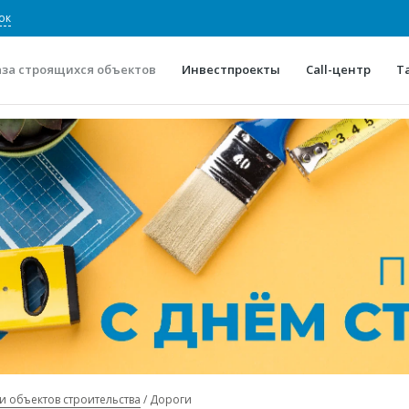
ок
аза строящихся объектов
Инвестпроекты
Call-центр
Т
О проекте
Конкурентные преимуще
Отзывы
Горячие объек
Глоссарий
Новости
и объектов строительства
Дороги