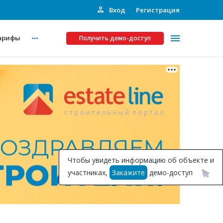
Вход
Регистрация
арифы
Получить демо-доступ
Платные услуги
ства
Рекламодателям
Call-центр
Инвестпроекты
ты
Чтобы увидеть информацию об объекте и
Подписка на Базу
участниках,
Закажите
демо-доступ
Пресс-релизы
Правила работы