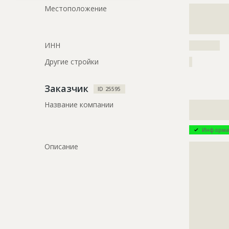
?????????????
Местоположение
?????????????
?????????????
?????????????
?????????????
ИНН
??????????
Другие стройки
?
Заказчик
ID 25595
Название компании
?????????????
?????????????
Информа
Описание
?????????????
?????????????
?????????????
?????????????
?????????????
?????????????
?????????????
?????????????
?????????????