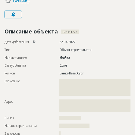
Назначить
Новости
Платные услуги
Пресс-релизы
Описание объекта
ID 1411777
Правила работы
Дата добавления
22.04.2022
Контакты
Тип
Объект строительства
Наименование
Мойка
Личный кабинет
Статус объекта
Сдан
Регион
Санкт-Петербург
Описание
??????????????????????????????????????????????????????????
??????????????????????????????????????????????????????????
??????????????????????????????????????????????????????????
????????
Адрес
??????????????????????????????????????????????????????????
??????????????????????????????????????????????????????????
?????????????????????????????????????????
Рынок
??????????????????
Начало строительства
????????????????????
Этажность
?