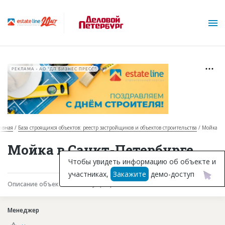
РЕКЛАМА • АО "ДП БИЗНЕС ПРЕСС"
авная
База строящихся объектов: реестр застройщиков и объектов строительства
Мойка
О проекте
Мойка в Санкт-Петербурге
Горячие объекты
Чтобы увидеть информацию об объекте и
участниках,
Закажите
демо-доступ
База строящихся объектов
Описание объекта
Текущая работа
Участники
Инвестпроекты
Менеджер
Глоссарий