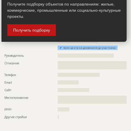
Получите подборку объектов по направлениям: жилые,
Местоположение
??????????????????????????????????????????????????????????
коммерческие, промышленные или социально-культурные
???????????????????????????????????????
проекты.
ИНН
????????????
Получить подборку
Проектировщик
ID 485757
Название компании
??????????????????????????????????
Колл-центр не дозвонился до участника
Руководитель
????????????????????????????????????????????????
Описание
??????????????????????????????????????????????????????????
????????????????????????????????
Телефон
????????????????????????????????????
Email
??????????????????
Сайт
???????????????????????????
Местоположение
??????????????????????????????????????????????????????????
????????????????????????????????????????????????????????
ИНН
??????????
Другие стройки
?