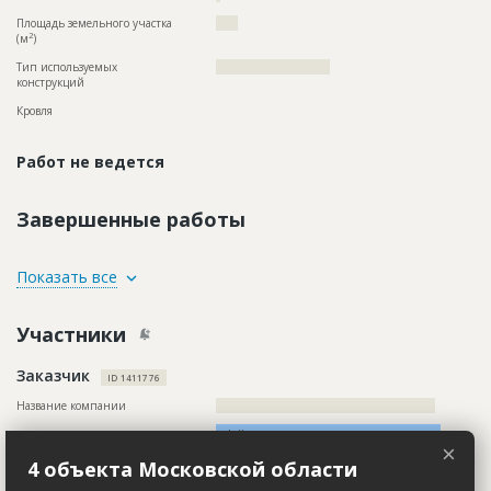
Площадь земельного участка
????
2
(м
)
Тип используемых
??????????????????????????
конструкций
Кровля
Работ не ведется
Завершенные работы
ID
1411785
Показать все
Название
Согласование проекта
Участники
Дата обновления
??????????
Описание
??????????????????????????????????????????????????????????
Заказчик
??????????????????????????????????????????????????????????
ID 1411776
?????????????????????????????????????????????????
Название компании
??????????????????????????????????????????????????
Этап строительства
Изыскательские работы и проектирование
Колл-центр не дозвонился до участника
Ответственный
???????????????????????????????????????????????
×
??????????????
Руководитель
????????????????????????????????????????????
4 объекта Московской области
Предполагаемые потребности
??????????????????????????????????????????????????????
Описание
????????????????????????????????????????????