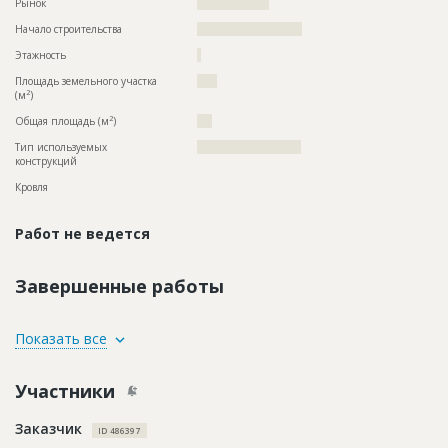
Рынок
??????????????????
Начало строительства
?????????????????????
Этажность
?
Площадь земельного участка
????
2
(м
)
2
Общая площадь (м
)
???
Тип используемых
??????????????????????????
конструкций
Кровля
Работ не ведется
Завершенные работы
ID
1402826
Показать все
Название
Согласование проекта
Участники
Дата обновления
??????????
Описание
??????????????????????????????????????????????????????????
Заказчик
??????????????????????????????????????????????????????????
ID 486397
???????