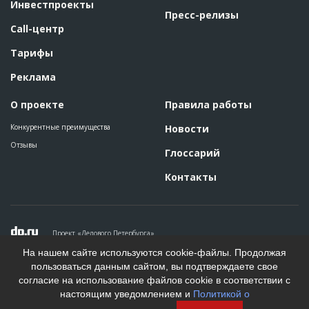
Инвестпроекты
Пресс-релизы
Call-центр
Тарифы
Реклама
О проекте
Правила работы
Конкурентные преимущества
Новости
Отзывы
Глоссарий
Контакты
Проект «Делового Петербурга»
Политика конфиденциальности
На нашем сайте используются cookie-файлы. Продолжая
Пользовательское соглашение
пользоваться данным сайтом, вы подтверждаете свое
На информационном ресурсе применяются рекомендательные
согласие на использование файлов cookie в соответствии с
технологии. Подробнее.
настоящим уведомлением и
Политикой о