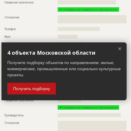
Название компании
??????????????????????????????????????????????????
Этап строительства
Изыскательские работы и проектирование
Информация проверена и подтверждена
Ответственный
???????????????????????????????????????????????
????????????????????
Описание
??????????????????????????????????????????????????????????
??????????????????????????????????????
Предполагаемые потребности
??????????????????????????????????????????????????????????
??????????????????????????????????????????????????????????
Телефон
????????????????????????????????????
??????????????????????????????????????????????????????????
Факс
?????????????????
????????????????????????????
Email
???????????????????????
×
4 объекта Московской области
Сайт
?????????????????????????????
Местоположение
??????????????????????????????????????????????????????????
Получите подборку объектов по направлениям: жилые,
????????????????????????????????????????????????????????
коммерческие, промышленные или социально-культурные
ИНН
??????????
проекты.
Другие стройки
???
Получить подборку
Проектировщик
ID 498497
Название компании
????????????????????
Информация проверена и подтверждена
Руководитель
??????????????????????????????????????????????????????
Описание
??????????????????????????????????????????????????????????
??????????????????????????????????????????????????????????