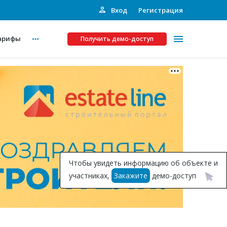
Вход
Регистрация
арифы
Получить демо-доступ
Платные услуги
ства
Рекламодателям
Call-центр
Инвестпроекты
ты
Чтобы увидеть информацию об объекте и
Подписка на Базу
участниках,
Закажите
демо-доступ
Пресс-релизы
Правила работы