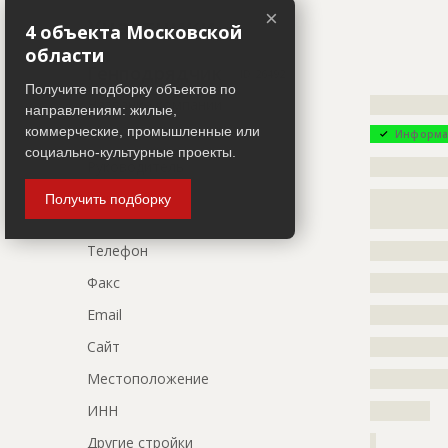
Название
Отделка ф
×
Участники
4 объекта Московской
Дата обновления
??????????
области
Описание
?????????????
Генподрядчик
ID 26492
?????????????
Получите подборку объектов по
Название компании
?????????????
направлениям: жилые,
Этап строительства
Фасадные 
коммерческие, промышленные или
Информа
Ответственный
???????????
социально-культурные проекты.
Руководитель
?????????????
???????????
???????????
Описание
?????????????
Получить подборку
???????????
?????????????
Предполагаемые потребности
?????????????
Телефон
?????????????
?????????????
Факс
?????????????
Email
?????????????
Сайт
?????????????
Местоположение
?????????????
ИНН
??????????
Другие стройки
?