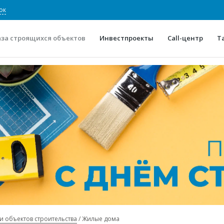
ок
аза строящихся объектов
Инвестпроекты
Call-центр
Т
О проекте
Конкурентные преимуще
Отзывы
Горячие объек
Глоссарий
Новости
и объектов строительства
Жилые дома