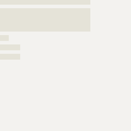
????????????????????????????????????????
???????????????????????????????????????????????????
???????????????????????????????????????????????????
???????????????????????????????????????????????????
??
?????
??????????
??????????