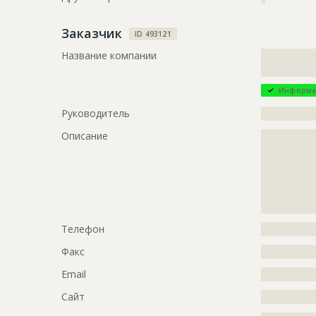
Заказчик
ID 493121
Название компании
?????????????
?????????????
Информа
Руководитель
?????????????
Описание
?????????????
?????????????
?????????????
?????????????
?????????????
?????????????
Телефон
?????????????
Факс
?????????????
Email
?????????????
Сайт
?????????????