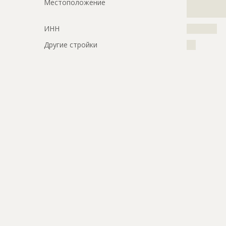
Местоположение
?????????????
?????????????
ИНН
??????????
Другие стройки
???