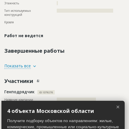
Этажность
?
Тип используемых
?????????????????????????????????????????????????
конструкций
Кровля
Работ не ведется
Завершенные работы
ID
2350112
Показать все
Название
Внутренние работы
Участники
Дата обновления
??????????
Описание
??????????????????????????????????????????????????????????
Генподрядчик
?????????????????????
ID 1379270
Этап строительства
Внутренние и отделочные работы
Название компании
??????????????????????????????????
×
Ответственный
???????????????????????????????????????????????
Колл-центр не дозвонился до участника
4 объекта Московской области
???????????????????????????????????????????????
???????????????????????????????????????????????
Руководитель
????????????????????????????????????????????????????
???????????????????????????????????????????????
Получите подборку объектов по направлениям: жилые,
Описание
??????????????????????????????????????????????????????????
??
????????????????????????????????????
коммерческие, промышленные или социально-культурные