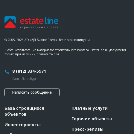
??????????????????????????????????????????????????????????
??????????????????????????????????????????????????????????
????????????????
Этап строительства
Подготовка к строительству
Ответственный
???????????????????????????????????????????????
???????????????????????????????????????????????
???????????????????????????????????????????????
???????????????????????????????????????????????
© 2005–2026 АО «ДП Бизнес Пресс». Все права защищены
???????????????????????????????????????????????
???????????????????????
Любое использование материалов строительного портала EstateLine.ru допускается
Предполагаемые потребности
??????????????????????????????????????????????????????????
только при наличии прямой ссылки.
??????????????????????????????????????????????????????????
??????????????????????????????????????????????????????????
?????????????????????????????????????????????????????????
8 (812) 334-5971
Санкт-Петербург
Написать сообщение
База строящихся
Платные услуги
объектов
Горячие объекты
Инвестпроекты
Пресс-релизы