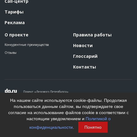
Call-центр
Тарифы
Реклама
О проекте
Правила работы
Конкурентные преимущества
Новости
Отзывы
Глоссарий
Контакты
Проект «Делового Петербурга»
Политика конфиденциальности
На нашем сайте используются cookie-файлы. Продолжая
Пользовательское соглашение
пользоваться данным сайтом, вы подтверждаете свое
На информационном ресурсе применяются рекомендательные
согласие на использование файлов cookie в соответствии с
технологии. Подробнее.
настоящим уведомлением и
Политикой о
Создание сайта
конфиденциальности
.
Понятно