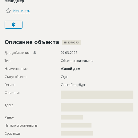
Менеджер
Новости
Назначить
Платные услуги
Пресс-релизы
Правила работы
Описание объекта
ID 1379273
Контакты
Дата добавления
29.03.2022
Тип
Объект строительства
Личный кабинет
Наименование
Жилой дом
Статус объекта
Сдан
Регион
Санкт-Петербург
Описание
??????????????????????????????????????????????????????????
????????????????????????????????????
Адрес
??????????????????????????????????????????????????????????
???????????????????????????????????????????????
Рынок
??????????????????
Начало строительства
????????????????????
Срок ввода
?????????????????????