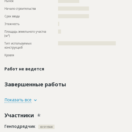
Рынок
??????????????????
Начало строительства
?????????????????????
Срок ввода
?????????????????????
Этажность
?
Площадь земельного участка
??
2
(м
)
Тип используемых
?????????????????????????????????????????????????
конструкций
Кровля
Работ не ведется
Завершенные работы
ID
2351368
Показать все
Название
Отделка помещений
Участники
Дата обновления
??????????
Описание
??????????????????????????????????????????????????????????
Генподрядчик
?????????????????????????????
ID 511568