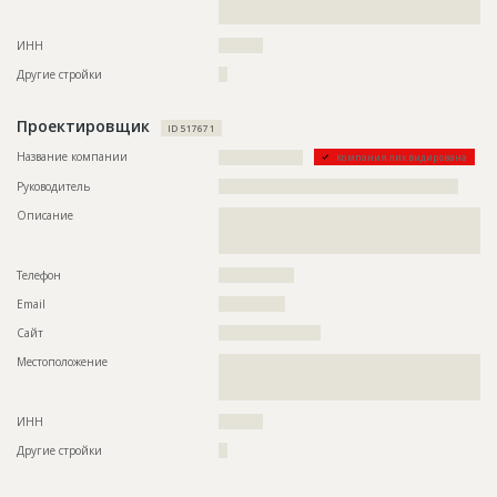
??????????????????????????????????????????????????????????
Предполагаемые потребности
??????????????????????????????????????????????????????????
??????
??????????????????????????????????????????????????????????
ИНН
??????????
??????????????????
Другие стройки
??
Проектировщик
ID 517671
Название компании
???????????????????
Компания ликвидирована
Руководитель
??????????????????????????????????????????????????????
Описание
??????????????????????????????????????????????????????????
??????????????????????????????????????????????????????????
?????????????????????????????????????????????
Телефон
?????????????????
Email
???????????????
Сайт
???????????????????????
Местоположение
??????????????????????????????????????????????????????????
??????????????????????????????????????????????????????????
?????????????????????????????????????????????
ИНН
??????????
Другие стройки
??