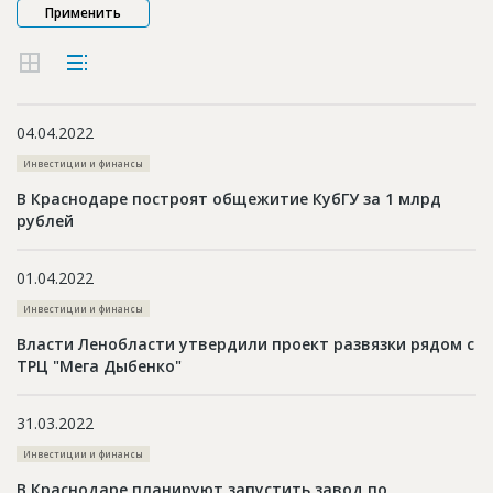
Новости
Платные услуги
Пресс-релизы
04.04.2022
Правила работы
Инвестиции и финансы
Контакты
В Краснодаре построят общежитие КубГУ за 1 млрд
рублей
Личный кабинет
01.04.2022
Инвестиции и финансы
Власти Ленобласти утвердили проект развязки рядом с
ТРЦ "Мега Дыбенко"
31.03.2022
Инвестиции и финансы
В Краснодаре планируют запустить завод по