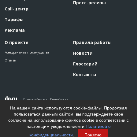
Пресс-релизы
Call-центр
Тарифы
Реклама
О проекте
Правила работы
Конкурентные преимущества
Новости
Отзывы
Глоссарий
Контакты
Проект «Делового Петербурга»
Политика конфиденциальности
На нашем сайте используются cookie-файлы. Продолжая
Пользовательское соглашение
пользоваться данным сайтом, вы подтверждаете свое
На информационном ресурсе применяются рекомендательные
согласие на использование файлов cookie в соответствии с
технологии. Подробнее.
настоящим уведомлением и
Политикой о
Создание сайта
конфиденциальности
.
Понятно