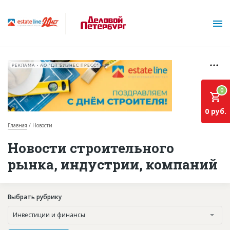
РЕКЛАМА • АО "ДП БИЗНЕС ПРЕСС"
0
0 руб.
Главная
Новости
О проекте
Новости строительного
рынка, индустрии, компаний
Горячие объекты
База строящихся объектов
Выбрать рубрику
Инвестпроекты
Инвестиции и финансы
Глоссарий