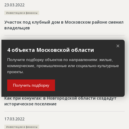
23.03.2022
Инвестиции и финансы
Участок под клубный дом в Московском районе сменил
владельцев
21.03.2022
×
4 объекта Московской области
Инвестиции и финансы
В Башкортостане построят вторую роботизированную
Получите подборку объектов по направлениям: жилые,
ферму
коммерческие, промышленные или социально-культурные
проекты.
17.03.2022
Получить подборку
Инвестиции и финансы
Как при конунгах: в Новгородской области создадут
историческое поселение
17.03.2022
Инвестиции и финансы