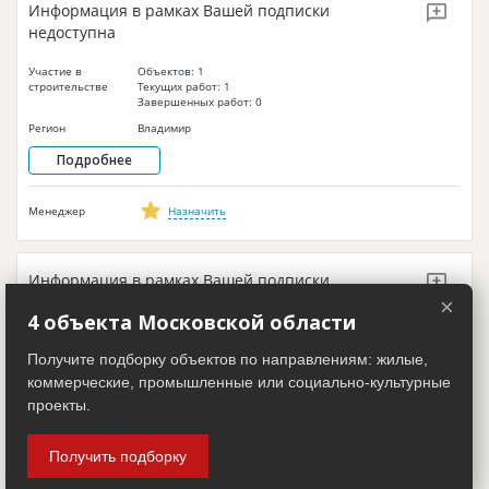
Информация в рамках Вашей подписки
недоступна
Участие в
Объектов: 1
строительстве
Текущих работ: 1
Завершенных работ: 0
Регион
Владимир
Подробнее
Менеджер
Назначить
Информация в рамках Вашей подписки
недоступна
×
4 объекта Московской области
Участие в
Объектов: 1
строительстве
Текущих работ: 1
Получите подборку объектов по направлениям: жилые,
Завершенных работ: 0
коммерческие, промышленные или социально-культурные
Регион
Тюмень
проекты.
Подробнее
Получить подборку
Менеджер
Назначить