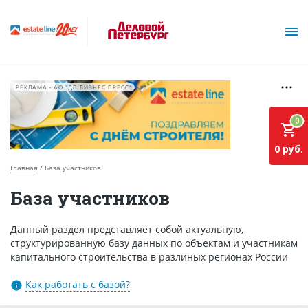
РЕКЛАМА • АО "ДП БИЗНЕС ПРЕСС"
0
0 руб.
Главная
База участников
О проекте
База участников
Горячие объекты
Данный раздел представляет собой актуальную,
структурированную базу данных по объектам и участникам
База строящихся объектов
капитального строительства в разлиных регионах России
Инвестпроекты
Как работать с базой?
Глоссарий