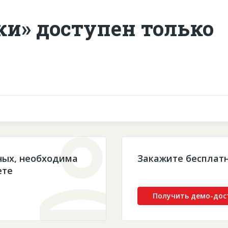
ки» доступен только
ных, необходима
Закажите бесплат
ете
Получить демо-дос