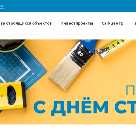
ок
аза строящихся объектов
Инвестпроекты
Call-центр
Т
О проекте
Конкурентные преимуще
Отзывы
Горячие объек
Глоссарий
Новости