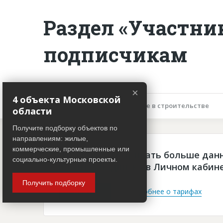
Раздел «Участни
подписчикам
×
4 объекта Московской
Описание объекта
Участие в строительстве
области
Получите подборку объектов по
направлениям: жилые,
коммерческие, промышленные или
Чтобы просматривать больше дан
социально-культурные проекты.
платная подписка в Личном кабин
Получить подборку
Войти
Подробнее о тарифах