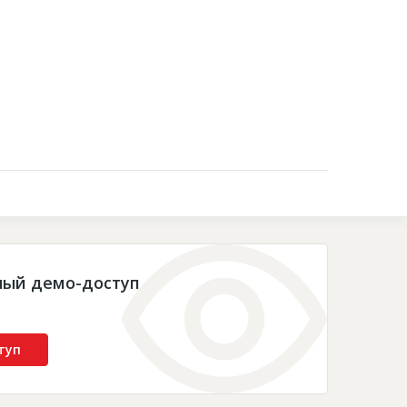
Контакты
ный демо-доступ
туп