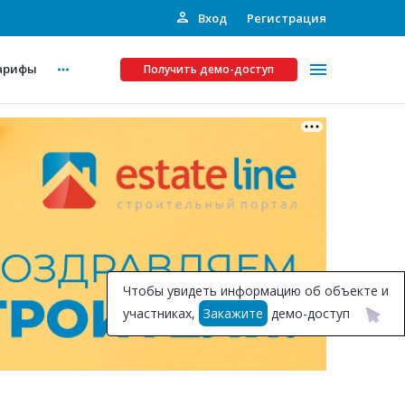
Вход
Регистрация
арифы
Получить демо-доступ
Платные услуги
ства
Рекламодателям
Call-центр
Инвестпроекты
ты
Чтобы увидеть информацию об объекте и
Подписка на Базу
участниках,
Закажите
демо-доступ
Пресс-релизы
Правила работы