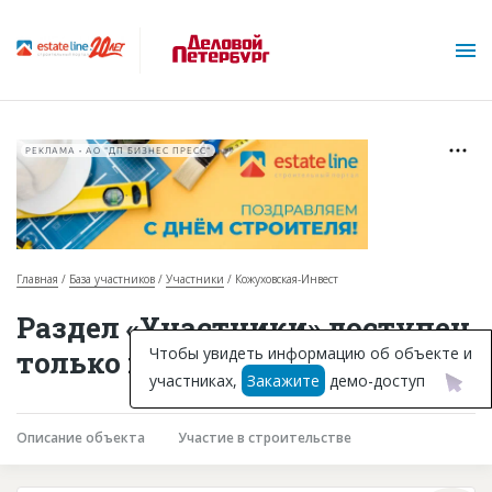
РЕКЛАМА • АО "ДП БИЗНЕС ПРЕСС"
Главная
База участников
Участники
Кожуховская-Инвест
О проекте
Раздел «Участники» доступен
Горячие объекты
Чтобы увидеть информацию об объекте и
только подписчикам
участниках,
Закажите
демо-доступ
База строящихся объектов
Инвестпроекты
Описание объекта
Участие в строительстве
Глоссарий