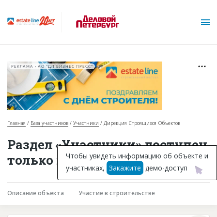
РЕКЛАМА • АО "ДП БИЗНЕС ПРЕСС"
Главная
База участников
Участники
Дирекция Строящихся Объектов
О проекте
Раздел «Участники» доступен
Горячие объекты
Чтобы увидеть информацию об объекте и
только подписчикам
участниках,
Закажите
демо-доступ
База строящихся объектов
Инвестпроекты
Описание объекта
Участие в строительстве
Глоссарий