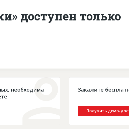
ки» доступен только
ных, необходима
Закажите бесплат
ете
Получить демо-дос