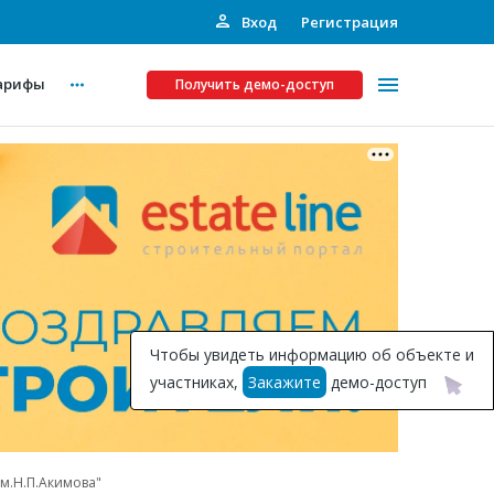
Вход
Регистрация
арифы
Получить демо-доступ
Платные услуги
ства
Рекламодателям
Call-центр
Инвестпроекты
ты
Чтобы увидеть информацию об объекте и
Подписка на Базу
участниках,
Закажите
демо-доступ
Пресс-релизы
Правила работы
м.Н.П.Акимова"