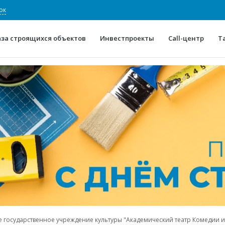
ок
аза строящихся объектов
Инвестпроекты
Call-центр
Т
О проекте
Конкурентные преимуще
Отзывы
Горячие объек
Глоссарий
Новости
е государственное учреждение культуры "Академический театр Комедии и