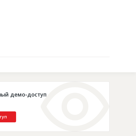
Контакты
ный демо-доступ
туп