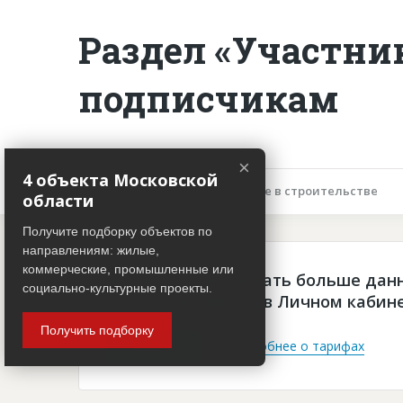
Раздел «Участни
подписчикам
×
4 объекта Московской
Описание объекта
Участие в строительстве
области
Получите подборку объектов по
направлениям: жилые,
коммерческие, промышленные или
Чтобы просматривать больше дан
социально-культурные проекты.
платная подписка в Личном кабин
Получить подборку
Войти
Подробнее о тарифах